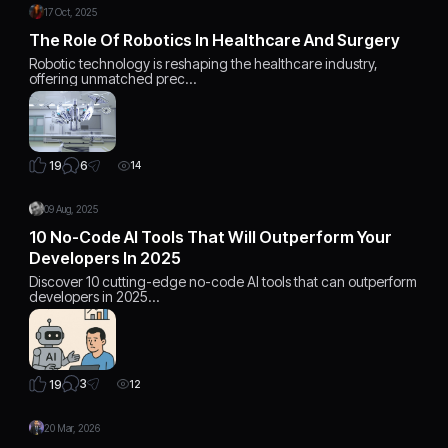
17 Oct, 2025
The Role Of Robotics In Healthcare And Surgery
Robotic technology is reshaping the healthcare industry,
offering unmatched prec…
6
19
14
09 Aug, 2025
10 No-Code AI Tools That Will Outperform Your
Developers In 2025
Discover 10 cutting-edge no-code AI tools that can outperform
developers in 2025…
3
19
12
20 Mar, 2026