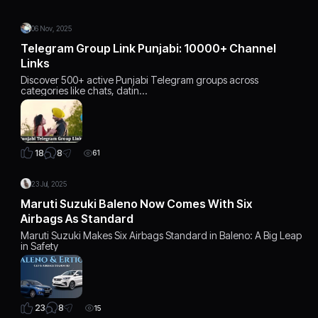
06 Nov, 2025
Telegram Group Link Punjabi: 10000+ Channel
Links
Discover 500+ active Punjabi Telegram groups across
categories like chats, datin…
8
18
61
23 Jul, 2025
Maruti Suzuki Baleno Now Comes With Six
Airbags As Standard
Maruti Suzuki Makes Six Airbags Standard in Baleno: A Big Leap
in Safety
8
23
15