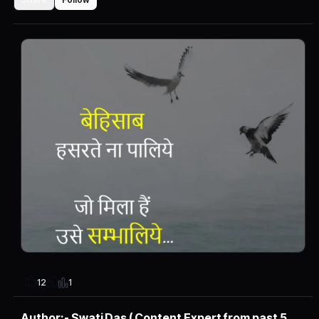
1
12
Author:- Swati Das ( Content Expert from past 5