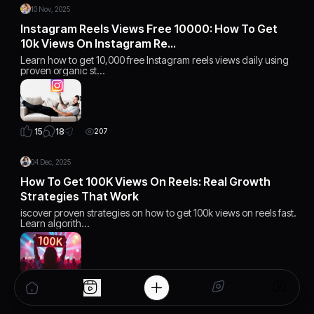
10 Nov, 2025
Instagram Reels Views Free 10000: How To Get
10k Views On Instagram Re…
Learn how to get 10,000 free Instagram reels views daily using
proven organic st…
18
15
207
04 Dec, 2025
How To Get 100K Views On Reels: Real Growth
Strategies That Work
iscover proven strategies on how to get 100k views on reels fast.
Learn algorith…
15
15
168