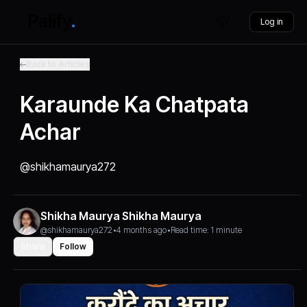
Log in
Back to Articles
Karaunde Ka Chatpata
Achar
@shikhamaurya272
Shikha Maurya Shikha Maurya
@shikhamaurya272
•
4 months ago
•
Read time: 1 minute
Share
Follow