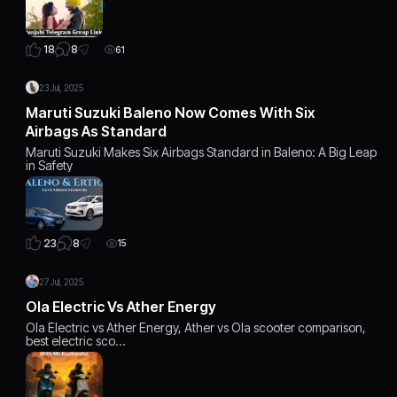
8
18
61
23 Jul, 2025
Maruti Suzuki Baleno Now Comes With Six
Airbags As Standard
Maruti Suzuki Makes Six Airbags Standard in Baleno: A Big Leap
in Safety
8
23
15
27 Jul, 2025
Ola Electric Vs Ather Energy
Ola Electric vs Ather Energy, Ather vs Ola scooter comparison,
best electric sco…