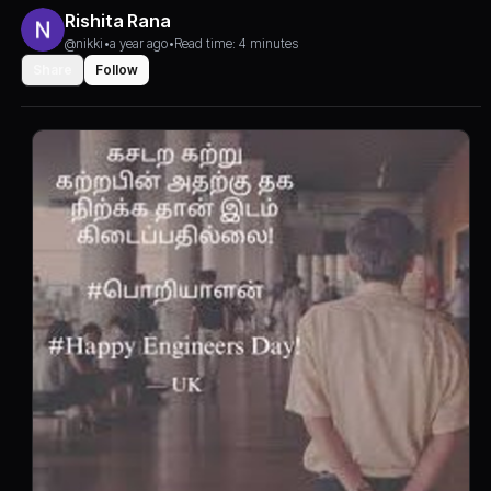
Rishita Rana
@nikki
•
a year ago
•
Read time: 4 minutes
Share
Follow