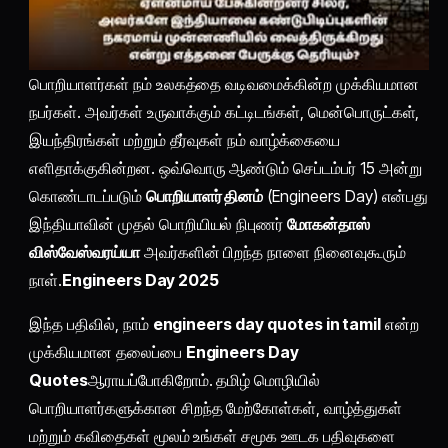
பொறியாளர்கள் நம் உலகத்தை வடிவமைக்கின்ற முக்கியமான
நபர்கள். அவர்கள் உருவாக்கும் கட்டிடங்கள், மென்பொருட்கள்,
இயந்திரங்கள் மற்றும் தீர்வுகள் நம் வாழ்க்கையை
எளிதாக்குகின்றன. ஒவ்வொரு ஆண்டும் செப்டம்பர் 15 அன்று
கொண்டாடப்படும்
பொறியாளர் தினம்
(Engineers Day) என்பது
இந்தியாவின் முதல் பொறியியல் நிபுணர்
மோகன்தாஸ்
விஸ்வேஸ்வரய்யா
அவர்களின் பிறந்த நாளை நினைவுகூரும்
நாள்.
Engineers Day 2025
இந்த பதிவில், நாம்
engineers day quotes in tamil
என்ற
முக்கியமான தலைப்பை
Engineers Day
Quotes
ஆராயப்போகிறோம். தமிழ் மொழியில்
பொறியாளர்களுக்கான சிறந்த மேற்கோள்கள், வாழ்த்துகள்
மற்றும் கவிதைகள் மூலம் உங்கள் சமூக ஊடக பதிவுகளை