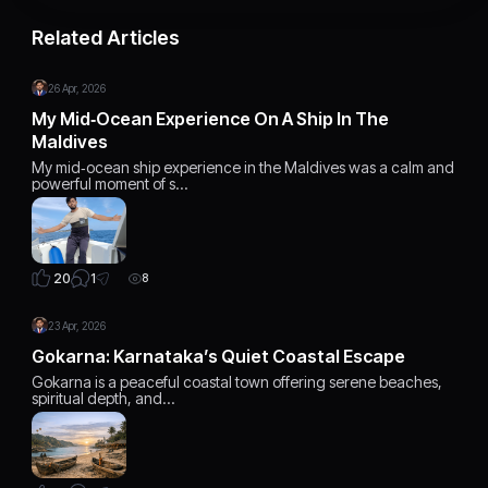
Related Articles
26 Apr, 2026
My Mid‑Ocean Experience On A Ship In The
Maldives
My mid‑ocean ship experience in the Maldives was a calm and
powerful moment of s…
1
20
8
23 Apr, 2026
Gokarna: Karnataka’s Quiet Coastal Escape
Gokarna is a peaceful coastal town offering serene beaches,
spiritual depth, and…