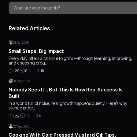
Related Articles
01 Apr, 2026
Small Steps, Big Impact
Every day offers a chance to grow—through learning, improving,
and choosing prog…
0
29
10
31 Mar, 2026
Nobody Sees It… But This Is How Real Success Is
Built
In a world full of noise, real growth happens quietly. Here’s why
silence is the…
1
22
5
22 Sep, 2025
Cooking With Cold Pressed Mustard Oil: Tips,