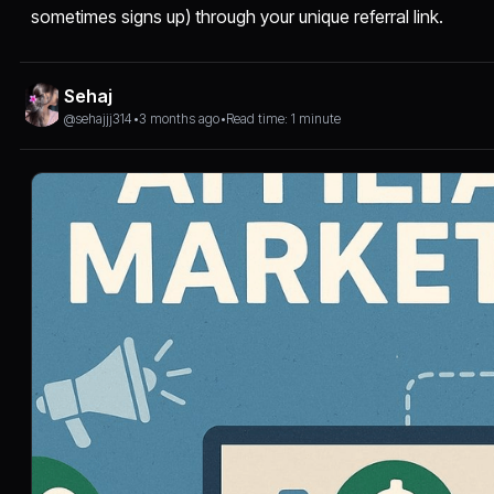
sometimes signs up) through your unique referral link.
Sehaj
@sehajjj314
•
3 months ago
•
Read time: 1 minute