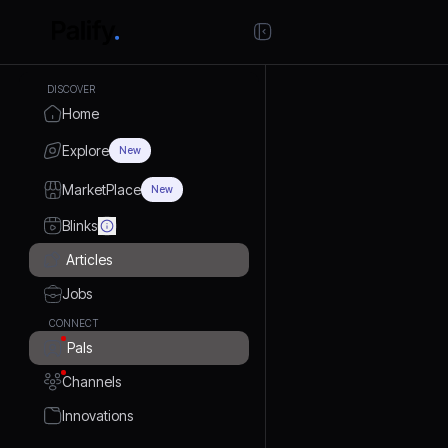
DISCOVER
Home
Explore
New
MarketPlace
New
Blinks
Articles
Jobs
CONNECT
Pals
Channels
Innovations