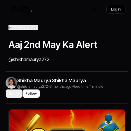
Log in
Back to Articles
Aaj 2nd May Ka Alert
@shikhamaurya272
Shikha Maurya Shikha Maurya
@shikhamaurya272
•
3 months ago
•
Read time: 1 minute
Share
Follow