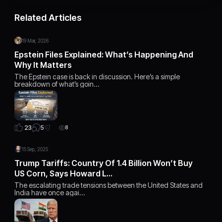
Related Articles
19 Mar, 2026
Epstein Files Explained: What’s Happening And
Why It Matters
The Epstein case is back in discussion. Here’s a simple
breakdown of what’s goin…
5
23
8
15 Sep, 2025
Trump Tariffs: Country Of 1.4 Billion Won’t Buy
US Corn, Says Howard L…
The escalating trade tensions between the United States and
India have once agai…