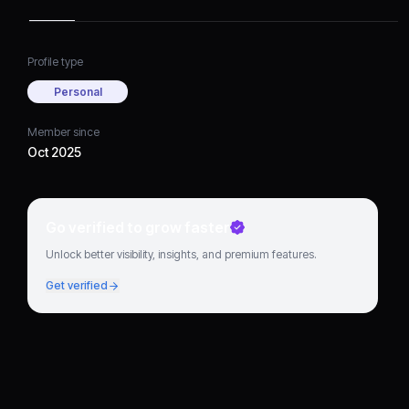
– แหล่งความรู้ด้านการ
แทงบอลออนไลน์และ
วิเคราะห์ฟุตบอล
Profile type
[
THScore88.com
]
(https://thscore88.com) –
Personal
เว็บวิเคราะห์บอลและผล
บอลสดพร้อมฟีเจอร์สถิติ
Member since
ครบถ้วน
Oct 2025
[
KubetPro.online
]
(https://kubetpro.online) –
ศูนย์รวมข้อมูลและคู่มือ
การใช้งานแบรนด์ Kubet
Go verified to grow faster
แบบครบวงจร ผมดูแลทุก
ขั้นตอนด้วยตัวเอง ตั้งแต่
Unlock better visibility, insights, and premium features.
การออกแบบโครงสร้าง
Get verified
เว็บไซต์ การสร้างคอน
เทนต์เชิงกลยุทธ์ SEO
การทำ Backlink Network
ไปจนถึงการออกแบบ
UX/UI เพื่อผลลัพธ์ที่ยั่งยืน
และแข็งแรงในระยะยาว.