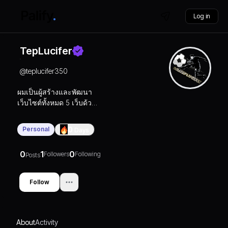
Log in
TepLucifer
@
teplucifer350
ผมเป็นผู้สร้างและพัฒนา
เว็บไซต์ทั้งหมด 5 เว็บด้วย
ตัวเอง ได้แก่
[
AdvantPlayThai.com
]
Personal
0
Days
(https://advantplaythai.com)
– เว็บไซต์รีวิวเกมสล็อต
0
1
0
Followers
Following
Posts
ค่าย AdvantPlay แบบเชิง
ลึก [
AdvantPlaySlots.com
]
(https://advantplayslots.com)
Follow
– ศูนย์รวมเกมสล็อตเดโม
และข้อมูล RTP แบบเรียล
ไทม์ [
KickballNews.com
]
(https://kickballnews.com)
About
Activity