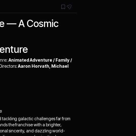
ie — A Cosmic
venture
nre:
Animated Adventure / Family /
Directors:
Aaron Horvath, Michael
e
 tackling galactic challenges far from
ds the franchise with a brighter,
onal sincerity, and dazzling world-