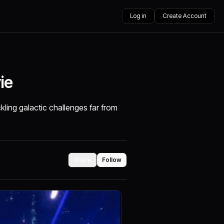
Log in
Create Account
ie
kling galactic challenges far from
Share
Follow