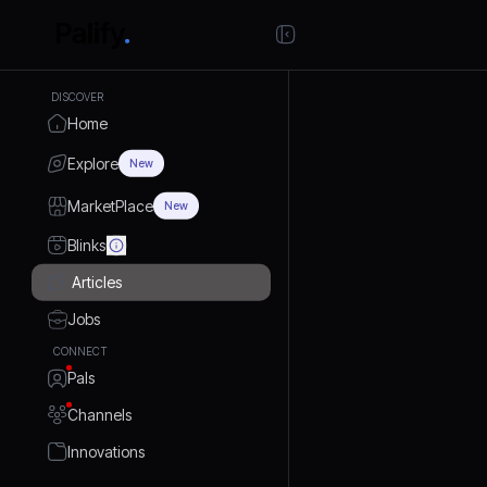
DISCOVER
Home
Explore
New
MarketPlace
New
Blinks
Articles
Jobs
CONNECT
Pals
Channels
Innovations