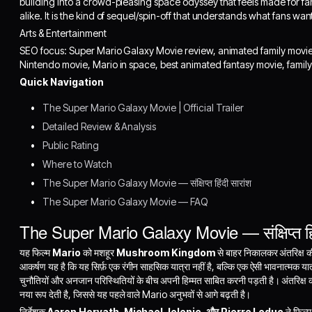
building into a crowd-pleasing space odyssey that feels made for fa
alike. It is the kind of sequel/spin-off that understands what fans wan
Arts & Entertainment
SEO focus: Super Mario Galaxy Movie review, animated family movie
Nintendo movie, Mario in space, best animated fantasy movie, family 
Quick Navigation
The Super Mario Galaxy Movie | Official Trailer
Detailed Review & Analysis
Public Rating
Where to Watch
The Super Mario Galaxy Movie — संक्षिप्त हिंदी सारांश
The Super Mario Galaxy Movie — FAQ
The Super Mario Galaxy Movie — संक्षिप्त हिं
यह फिल्म
Mario
को मशहूर
Mushroom Kingdom
से बाहर निकालकर अंतरिक्ष की
आकर्षण यह है कि यह सिर्फ़ एक रंगीन साहसिक यात्रा नहीं है, बल्कि एक ऐसी भावनात्मक या
चुनौतियों और अनजान परिस्थितियों के बीच अपनी हिम्मत साबित करनी पड़ती है। अंतरिक्ष
नया रूप देती है, जिससे यह पहले वाले Mario अनुभवों से आगे बढ़ती है।
निर्देशक
Aaron Horvath, Michael Jelenic, और Pierre Leduc
ने फिल्म