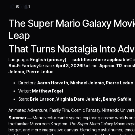
1
15
The Super Mario Galaxy Mov
Leap
That Turns Nostalgia Into Ad
Language:
English (primary) — subtitles where applicable
Ge
Sci‑Fi Fantasy
Release:
April 3, 2026
Runtime:
Approx. 112 mins
Jelenic, Pierre Leduc
Directors:
Aaron Horvath, Michael Jelenic, Pierre Leduc
Writer:
Matthew Fogel
Stars:
Brie Larson, Virginia Dare Jelenic, Benny Safdie
Animated Adventure, Family Film, Cosmic Fantasy, Nintendo Univers
Summer —
Mario ventures into space, exploring cosmic worlds and
the familiar Mushroom Kingdom.
The Super Mario Galaxy Movie
expan
bigger, and more imaginative canvas, blending playful humor, emoti