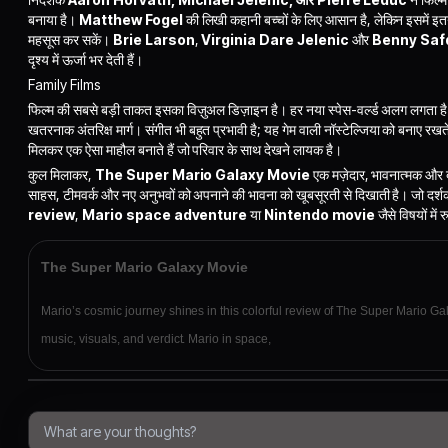
बनाया है।
Matthew Fogel
की लिखी कहानी बच्चों के लिए आसान है, लेकिन इसमें इतने
महसूस कर सकें।
Brie Larson
,
Virginia Dare Jelenic
और
Benny Saf
दृश्य में ऊर्जा भर देती हैं।
Family Films
फिल्म की सबसे बड़ी ताकत इसका विज़ुअल डिज़ाइन है। हर नया स्पेस-वर्ल्ड अलग लगता है —
खतरनाक अंतरिक्ष मार्ग। संगीत भी बहुत प्रभावी है; यह गेम वाली नॉस्टेल्जिया को बनाए रखते
मिलकर एक ऐसा माहौल बनाते हैं जो परिवार के साथ देखने लायक है।
कुल मिलाकर,
The Super Mario Galaxy Movie
एक मज़ेदार, भावनात्मक और दृ
साहस, टीमवर्क और नए अनुभवों को अपनाने की भावना को खूबसूरती से दिखाती है। जो दर्
review
,
Mario space adventure
या
Nintendo movie
जैसे विषयों में
The Super Mario Galaxy Movie
Mario’s cosmic journey shines in this colorful review of The Super Mario Gala
music, visuals, and verdict. Mario in space,