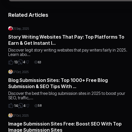
Related Articles
25 Sep, 2025
Story Writing Websites That Pay: Top Platforms To
Earn & Get Instant I…
Discover legit story writing websites that pay writers fairly in 2025.
Learn abo…
4
13
63
07 Oct, 2025
Blog Submission Sites: Top 1000+ Free Blog
Submission & SEO Tips With …
Discover the best free blog submission sites in 2025 to boost your
SEO, traffic,…
4
14
58
07 Oct, 2025
Image Submission Sites Free: Boost SEO With Top
Image Submission Sites