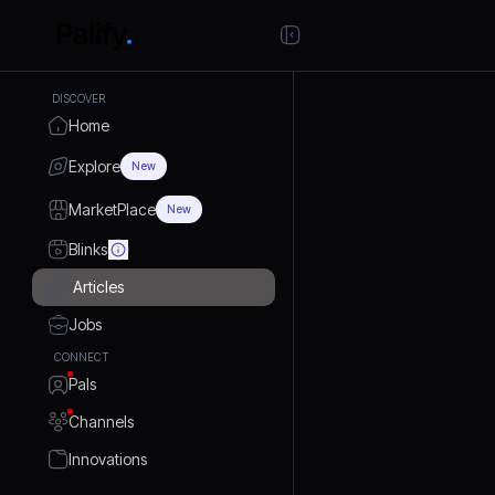
DISCOVER
Home
Explore
New
MarketPlace
New
Blinks
Articles
Jobs
CONNECT
Pals
Channels
Innovations