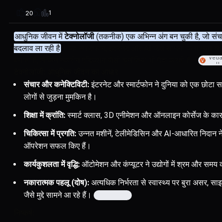
1
20
आधुनिक जीवन में
टेक्नोलॉजी
(तकनीक) एक अभिन्न अंग बन चुकी है, जो संचार, 
बदलाव ला रही है
। यह स्मार्टफोन, इंटरनेट और AI जैसे साधनों के माध्यम 
Veda
बनाती है, लेकिन स्क्रीन एडिक्शन जैसी चुनौतियां भी पैदा करती है।
u
टेक्नोलॉजी: आधुनिक जीवन का आधार
संचार और कनेक्टिविटी:
इंटरनेट और स्मार्टफोन ने दुनिया को एक छोटा सा 
लोगों से जुड़ना मुमकिन है।
शिक्षा में क्रांति:
स्मार्ट क्लास, 3D एनीमेशन और ऑनलाइन कोर्सेज के 
चिकित्सा में प्रगति:
उन्नत मशीनें, टेलीमेडिसिन और AI-आधारित निदान ने
ऑपरेशन सफल किए हैं।
कार्यकुशलता में वृद्धि:
ऑटोमेशन और कंप्यूटर ने उद्योगों में श्रम और सम
नकारात्मक पहलू (दोष):
अत्यधिक निर्भरता से स्वास्थ्य पर बुरा असर, 
जैसे मुद्दे सामने आ रहे हैं।
निष्कर्ष: