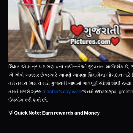
શિક્ષક એ માત્ર પાઠ ભણાવતા નથી—તેઓ જીવનના માર્ગદર્શક છે, જે
એ એવો અવસર છે જ્યારે આપણે આપણા શિક્ષકોના યોગદાન માટે
તમે તમારા શિક્ષકો માટે ગુજરાતી ભાષામાં ભાવપૂર્ણ સંદેશો શોધી રહ્ય
તમને મળશે શ્રેષ્ઠ
teacher’s day wish
જે તમે WhatsApp, greeti
ઉપયોગ કરી શકો છો.
💡 Quick Note: Earn rewards and Money