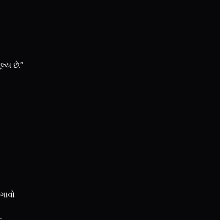
લ્ય છે.”
લગાવો
.