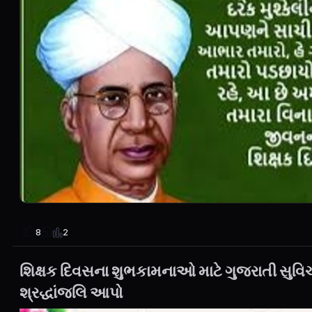
2
8
શિક્ષક દિવસના શુભકામનાઓ માટે ગુજરાતી સુવિચાર
શ્રદ્ધાંજલિ આપો