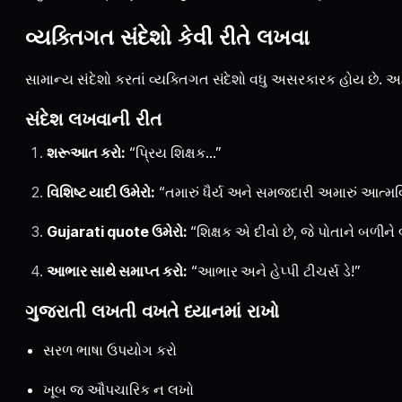
વ્યક્તિગત સંદેશો કેવી રીતે લખવા
સામાન્ય સંદેશો કરતાં વ્યક્તિગત સંદેશો વધુ અસરકારક હોય છે. અહ
સંદેશ લખવાની રીત
શરૂઆત કરો:
“પ્રિય શિક્ષક…”
વિશિષ્ટ યાદી ઉમેરો:
“તમારું ધૈર્ય અને સમજદારી અમારું આત્મવિશ્
Gujarati quote ઉમેરો:
“શિક્ષક એ દીવો છે, જે પોતાને બળીને
આભાર સાથે સમાપ્ત કરો:
“આભાર અને હેપ્પી ટીચર્સ ડે!”
ગુજરાતી લખતી વખતે ધ્યાનમાં રાખો
સરળ ભાષા ઉપયોગ કરો
ખૂબ જ ઔપચારિક ન લખો