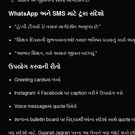
WhatsApp અને SMS માટે ટૂંકા સંદેશો
“હેપ્પી ટીચર્સ ડે! તમારું માર્ગદર્શન અમૂલ્ય છે.”
“શિક્ષક દિવસની શુભકામનાઓ! તમારું ભવિષ્ય ઘડવાનું કાર્ય અમૂ
“આભાર શિક્ષક, તમે અમારું જીવન બદલ્યું.”
ઉપયોગ કરવાની રીતો
Greeting cardsમાં લખો
Instagram કે Facebook પર caption તરીકે ઉપયોગ કરો
Voice messageમાં quote ઉમેરો
શાળાના bulletin board પર વિદ્યાર્થીઓના સંદેશો સાથે quote 
વધુ સંદેશો માટે, Gujarati Jagran પરના આ લેખને પણ જોઈ શકો છો