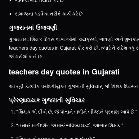
સમાજના ઘડવૈયા તરીકે કાર્ય કરે છે
ગુજરાતમાં ઉજવણી
ગુજરાતમાં શિક્ષક દિવસ શાળાઓમાં કાર્યક્રમો, ભાષણો અને શુભક
teachers day quotes in Gujarati શેર કરો છો, ત્યારે તે સંદેશ વધુ 
જોડાયેલો બને છે.
teachers day quotes in Gujarati
આ રહી કેટલીક પસંદગીયુક્ત ગુજરાતી સુવિચાર, જે શિક્ષક દિવસના
પ્રેરણાદાયક ગુજરાતી સુવિચાર
“શિક્ષક એ દીવો છે, જે પોતાને બળીને બીજાને પ્રકાશ આપે છે.”
“તમારું માર્ગદર્શન અમારું ભવિષ્ય ઘડશે, આભાર શિક્ષક.”
“શિક્ષક એ જીવનના સાચા માર્ગદર્શક છે.”