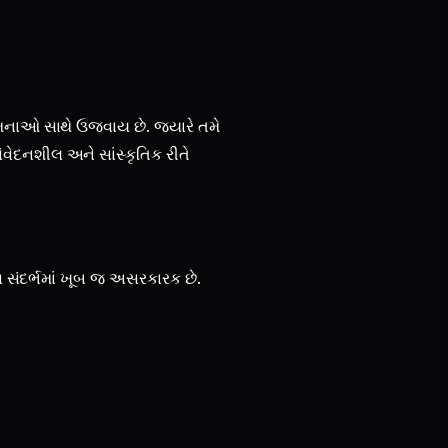
ામનાઓ સાથે ઉજવાય છે. જ્યારે તમે
સંવેદનશીલ અને સાંસ્કૃતિક રીતે
 સંદર્ભમાં ખૂબ જ અસરકારક છે.