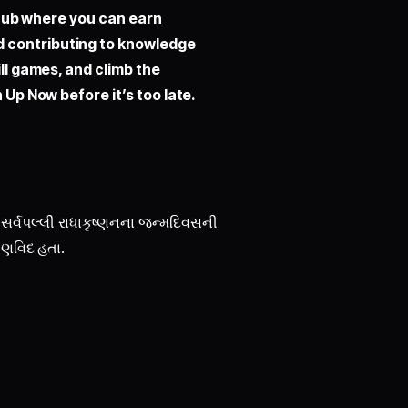
hub where you can earn
d contributing to knowledge
ill games, and climb the
 Up Now before it’s too late.
r. સર્વપલ્લી રાધાકૃષ્ણનના જન્મદિવસની
ષણવિદ હતા.