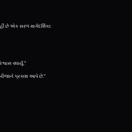
ીં છે એક સરળ માર્ગદર્શિકા:
વાસ વધાર્યું.”
 બીજાને પ્રકાશ આપે છે.”