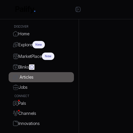
DISCOVER
Home
Explore
New
MarketPlace
New
Blinks
Articles
Jobs
CONNECT
Pals
Channels
Innovations