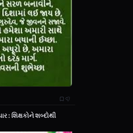
 : શિક્ષકોને શબ્દોથી