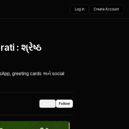
Log in
Create Account
i : શ્રેષ્ઠ
atsApp, greeting cards અને social
Share
Follow