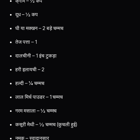
क्रीम – ½ कप
दूध – ½ कप
घी या मक्खन – 2 बड़े चम्मच
तेज पत्ता – 1
दालचीनी – 1 इंच टुकड़ा
हरी इलायची – 2
हल्दी – ¼ चम्मच
लाल मिर्च पाउडर – 1 चम्मच
गरम मसाला – ½ चम्मच
कसूरी मेथी – ½ चम्मच (कुचली हुई)
नमक – स्वादानुसार