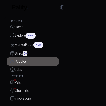
DISCOVER
Home
Explore
New
MarketPlace
New
Blinks
Articles
Jobs
CONNECT
Pals
Channels
Innovations