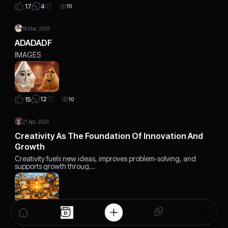
4
17
10
18 Mar, 2026
ADADADF
IMAGES
12
15
10
21 Apr, 2026
Creativity As The Foundation Of Innovation And
Growth
Creativity fuels new ideas, improves problem‑solving, and
supports growth throug…
0
19
7