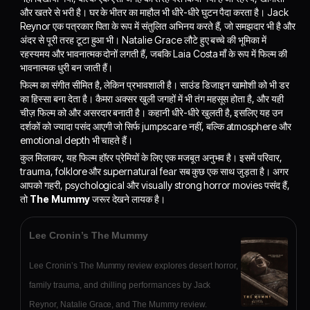
और खतरे से भरी है। घर के भीतर का माहौल भी धीरे-धीरे घुटन पैदा करता है। Jack
Reynor एक पत्रकार पिता के रूप में संतुलित अभिनय करते हैं, जो समझदार भी है और
अंदर से पूरी तरह टूटा हुआ भी। Natalie Grace लौटे हुए बच्चे की भूमिका में
रहस्यमय और भावनात्मक दोनों लगती हैं, जबकि Laia Costa माँ के रूप में फिल्म की
भावनात्मक धुरी बन जाती हैं।
फिल्म का संगीत सीमित है, लेकिन प्रभावशाली है। साउंड डिजाइन खामोशी को भी डर
का हिस्सा बना देता है। कैमरा अक्सर खुली जगहों में भी तंग महसूस होता है, और यही
चीज़ फिल्म को और असरदार बनाती है। कहानी धीरे-धीरे खुलती है, इसलिए यह उन
दर्शकों को ज्यादा पसंद आएगी जो सिर्फ jumpscare नहीं, बल्कि atmosphere और
emotional depth भी चाहते हैं।
कुल मिलाकर, यह फिल्म हॉरर प्रेमियों के लिए एक मजबूत अनुभव है। इसमें परिवार,
trauma, folklore और supernatural fear सब कुछ एक साथ जुड़ता है। अगर
आपको गहरी, psychological और visually strong horror movies पसंद हैं,
तो
The Mummy
जरूर देखने लायक है।
Lee Cronin’s The Mummy
Lee Cronin’s The Mummy review explores desert horror,
family trauma, and chilling performances by Jack
Reynor, Natalie Grace, and The Mummy review.