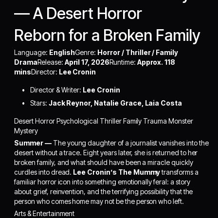
— A Desert Horror
Reborn for a Broken Family
Language:
English
Genre:
Horror / Thriller / Family
Drama
Release:
April 17, 2026
Runtime:
Approx. 118
mins
Director:
Lee Cronin
Director & Writer:
Lee Cronin
Stars:
Jack Reynor, Natalie Grace, Laia Costa
Desert Horror Psychological Thriller Family Trauma Monster
Mystery
Summer —
The young daughter of a journalist vanishes into the
desert without a trace. Eight years later, she is returned to her
broken family, and what should have been a miracle quickly
curdles into dread.
Lee Cronin’s The Mummy
transforms a
familiar horror icon into something emotionally feral: a story
about grief, reinvention, and the terrifying possibility that the
person who comes home may not be the person who left.
Arts & Entertainment