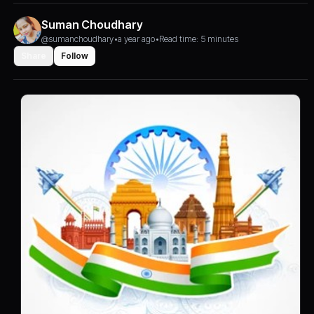
Suman Choudhary
@sumanchoudhary
•
a year ago
•
Read time: 5 minutes
Share
Follow