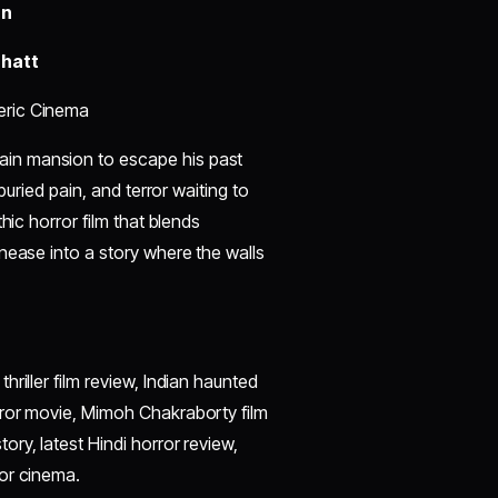
an
Bhatt
eric Cinema
ain mansion to escape his past
buried pain, and terror waiting to
thic horror film that blends
nease into a story where the walls
riller film review, Indian haunted
rror movie, Mimoh Chakraborty film
ry, latest Hindi horror review,
or cinema.