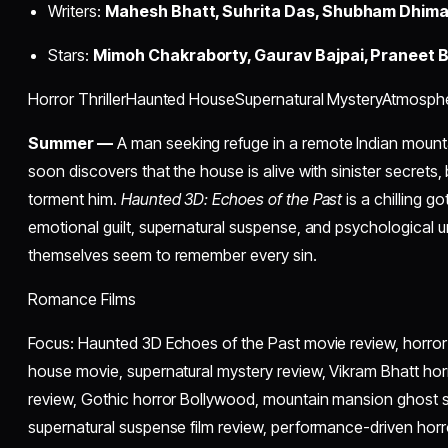
Writers:
Mahesh Bhatt, Suhrita Das, Shubham Dhim
Stars:
Mimoh Chakraborty, Gaurav Bajpai, Praneet 
Horror ThrillerHaunted HouseSupernatural MysteryAtmosph
Summer —
A man seeking refuge in a remote Indian mount
soon discovers that the house is alive with sinister secrets, 
torment him.
Haunted 3D: Echoes of the Past
is a chilling go
emotional guilt, supernatural suspense, and psychological u
themselves seem to remember every sin.
Romance Films
Focus: Haunted 3D Echoes of the Past movie review, horror th
house movie, supernatural mystery review, Vikram Bhatt ho
review, Gothic horror Bollywood, mountain mansion ghost sto
supernatural suspense film review, performance-driven horr