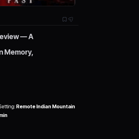
Review — A
 on Memory,
Setting:
Remote Indian Mountain
 min