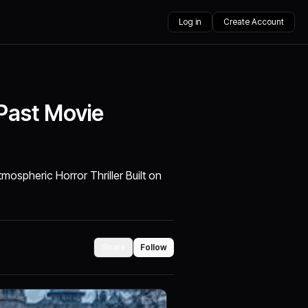
Log in
Create Account
Past Movie
ospheric Horror Thriller Built on
Share
Follow