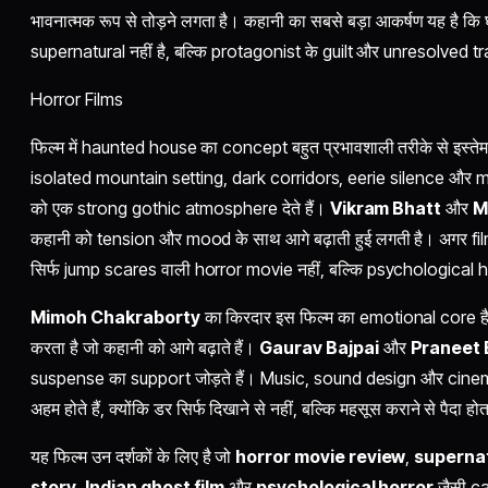
भावनात्मक रूप से तोड़ने लगता है। कहानी का सबसे बड़ा आकर्षण यह है कि
supernatural नहीं है, बल्कि protagonist के guilt और unresolved tra
Horror Films
फिल्म में haunted house का concept बहुत प्रभावशाली तरीके से इस्
isolated mountain setting, dark corridors, eerie silence और 
को एक strong gothic atmosphere देते हैं।
Vikram Bhatt
और
M
कहानी को tension और mood के साथ आगे बढ़ाती हुई लगती है। अगर fil
सिर्फ jump scares वाली horror movie नहीं, बल्कि psychological ho
Mimoh Chakraborty
का किरदार इस फिल्म का emotional core है,
करता है जो कहानी को आगे बढ़ाते हैं।
Gaurav Bajpai
और
Praneet 
suspense का support जोड़ते हैं। Music, sound design और cinema
अहम होते हैं, क्योंकि डर सिर्फ दिखाने से नहीं, बल्कि महसूस कराने से पैदा हो
यह फिल्म उन दर्शकों के लिए है जो
horror movie review
,
supernat
story
,
Indian ghost film
और
psychological horror
जैसी ca