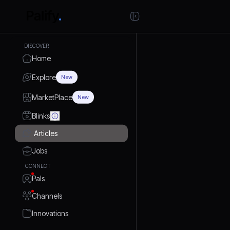
DISCOVER
Home
Explore
New
MarketPlace
New
Blinks
Articles
Jobs
CONNECT
Pals
Channels
Innovations