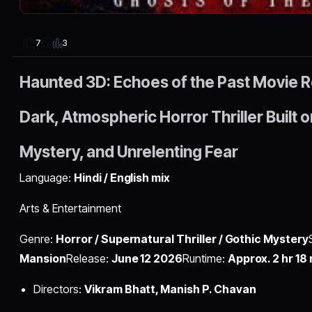
3
7
Haunted 3D: Echoes of the Past Movie 
Dark, Atmospheric Horror Thriller Built
Mystery, and Unrelenting Fear
Language:
Hindi / English mix
Arts & Entertainment
Genre:
Horror / Supernatural Thriller / Gothic Mystery
Mansion
Release:
June 12 2026
Runtime:
Approx. 2 hr 18
Directors:
Vikram Bhatt, Manish P. Chavan