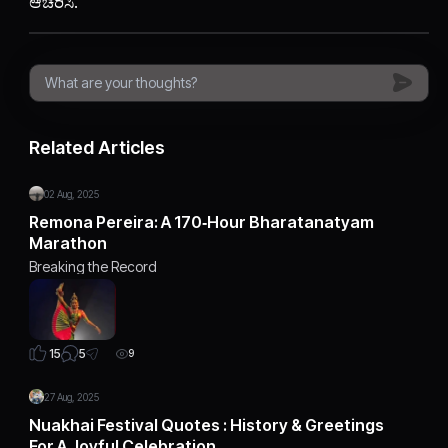
ಆಚರಿಸಿ.
Related Articles
02 Aug, 2025
Remona Pereira: A 170‑Hour Bharatanatyam
Marathon
Breaking the Record
5
15
9
27 Aug, 2025
Nuakhai Festival Quotes : History & Greetings
For A Joyful Celebration