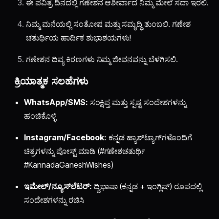
ಈ ಪವಿತ್ರ ದಿನದಲ್ಲಿ ಗಣೇಶನ ಆಶೀರ್ವಾದ ನಿಮ್ಮ ಮೇಲೆ ಸದಾ ಇರಲಿ.
ನಿಮ್ಮ ಮನೆಯಲ್ಲಿ ಸಂತೋಷ ಮತ್ತು ಸಮೃದ್ಧಿ ತುಂಬಲಿ. ಗಣೇಶ
ಚತುರ್ಥಿಯ ಹಾರ್ದಿಕ ಶುಭಾಶಯಗಳು!
ಗಣೇಶನ ದಿವ್ಯ ಕಿರಣಗಳು ನಿಮ್ಮ ಜೀವನವನ್ನು ಬೆಳಗಿಸಲಿ.
ಕ್ರಿಯಾತ್ಮಕ ಸಲಹೆಗಳು
WhatsApp/SMS:
ಸಂಕ್ಷಿಪ್ತ ಮತ್ತು ಸ್ಪಷ್ಟ ಸಂದೇಶಗಳನ್ನು
ಹಂಚಿಕೊಳ್ಳಿ
Instagram/Facebook:
ಕನ್ನಡ ಹ್ಯಾಶ್‌ಟ್ಯಾಗ್‌ಗಳೊಂದಿಗೆ
ಚಿತ್ರಗಳನ್ನು ಪೋಸ್ಟ್ ಮಾಡಿ (#ಗಣೇಶಚತುರ್ಥಿ
#KannadaGaneshWishes)
ಇಮೇಲ್/ನ್ಯೂಸ್‌ಲೆಟರ್:
ದ್ವಿಭಾಷಾ (ಕನ್ನಡ + ಇಂಗ್ಲಿಷ್) ರೂಪದಲ್ಲಿ
ಸಂದೇಶಗಳನ್ನು ರಚಿಸಿ