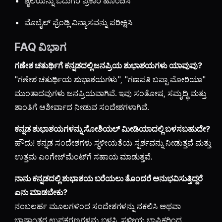
ಶೈಲಿಯನ್ನು ಓದುಗರ ಪ್ರಕಾರ ಹೊಂದಿಸಿ
ಮೊಬೈಲ್ ಫ್ರೆಂಡ್ಲಿ ವಿನ್ಯಾಸವನ್ನು ಪರೀಕ್ಷಿಸಿ
FAQ ವಿಭಾಗ
ಗಣೇಶ ಚತುರ್ಥಿಗೆ ಕನ್ನಡದಲ್ಲಿ ಜನಪ್ರಿಯ ಶುಭಾಶಯಗಳು ಯಾವುವು?
"ಗಣೇಶ ಚತುರ್ಥಿಯ ಶುಭಾಶಯಗಳು", "ಗಣಪತಿ ಬಪ್ಪಾ ಮೋರಿಯಾ"
ಮುಂತಾದವುಗಳು ಜನಪ್ರಿಯವಾಗಿವೆ. ಇವು ಸಂತೋಷ, ಸಮೃದ್ಧಿ ಮತ್ತು
ಶಾಂತಿಗೆ ಆಶೀರ್ವಾದ ನೀಡುವ ಸಂದೇಶಗಳಾಗಿವೆ.
ಕನ್ನಡ ಶುಭಾಶಯಗಳನ್ನು ಸೋಶಿಯಲ್ ಮೀಡಿಯಾದಲ್ಲಿ ಬಳಸಬಹುದೇ?
ಹೌದು! ಕನ್ನಡ ಸಂದೇಶಗಳು ಸ್ಥಳೀಯತೆಯ ಸ್ಪರ್ಶವನ್ನು ನೀಡುತ್ತವೆ ಮತ್ತು
ಉತ್ತಮ ಎಂಗೇಜ್‌ಮೆಂಟ್‌ಗೆ ಸಹಾಯ ಮಾಡುತ್ತವೆ.
ನಾನು ಕನ್ನಡದಲ್ಲಿ ಶುಭಾಶಯ ಬರೆಯಲು ತೊಂದರೆ ಅನುಭವಿಸುತ್ತಿದ್ದರೆ
ಏನು ಮಾಡಬೇಕು?
ನಂಬಲರ್ಹ ಮೂಲಗಳಿಂದ ಸಂದೇಶಗಳನ್ನು ನಕಲಿಸಿ ಅಥವಾ
ಭಾಷಾಂತರ ಉಪಕರಣಗಳನ್ನು ಬಳಸಿ. ಸ್ಥಳೀಯ ಭಾಷಿಕರಿಂದ