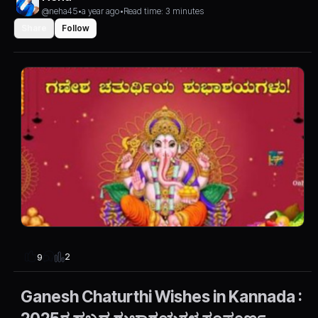
@neha45
•
a year ago
•
Read time: 3 minutes
Share
Follow
2
9
Ganesh Chaturthi Wishes in Kannada :