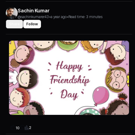
Sachin Kumar
@sachinkumarer43
•
a year ago
•
Read time: 3 minutes
Share
Follow
2
10