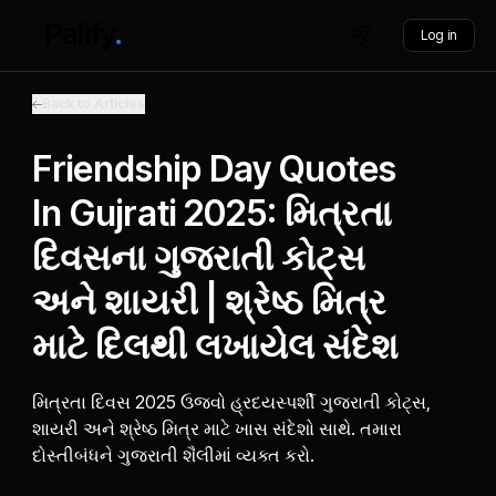
Log in
Back to Articles
Friendship Day Quotes
In Gujrati 2025: મિત્રતા
દિવસના ગુજરાતી કોટ્સ
અને શાયરી | શ્રેષ્ઠ મિત્ર
માટે દિલથી લખાયેલ સંદેશ
મિત્રતા દિવસ 2025 ઉજવો હ્રદયસ્પર્શી ગુજરાતી કોટ્સ,
શાયરી અને શ્રેષ્ઠ મિત્ર માટે ખાસ સંદેશો સાથે. તમારા
દોસ્તીબંધને ગુજરાતી શૈલીમાં વ્યક્ત કરો.