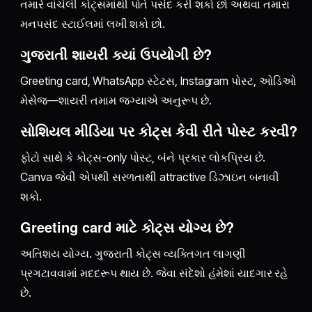
તમારે વાંચેલી કોટ્સમાંથી પોતે પસંદ કરી શકો છો અથવા તમારા
મનપસંદ સ્ટાઈલમાં લખી શકો છો.
ગુજરાતી શાયરી ક્યાં ઉપયોગી છે?
Greeting card, WhatsApp સ્ટેટસ, Instagram પોસ્ટ, ઓડિઓ
મેસેજ—શાયરી તમામ જગ્યાએ અનુરૂપ છે.
સોશિયલ મીડિયા પર કોટ્સ કેવી રીતે પોસ્ટ કરવી?
ફોટો સાથે કે કોટ્સ-only પોસ્ટ, બંને પ્રકાર લોકપ્રિય છે.
Canva જેવી એપથી સરળતાથી attractive ડિઝાઇન બનાવી
શકો.
Greeting card માટે કોટ્સ યોગ્ય છે?
અતિશય યોગ્ય. ગુજરાતી કોટ્સ વ્યક્તિગત લાગણી
પ્રગટાવવામાં મદદરૂપ થાય છે. જેવા સંદેશો હંમેશાં યાદગાર રહે
છે.