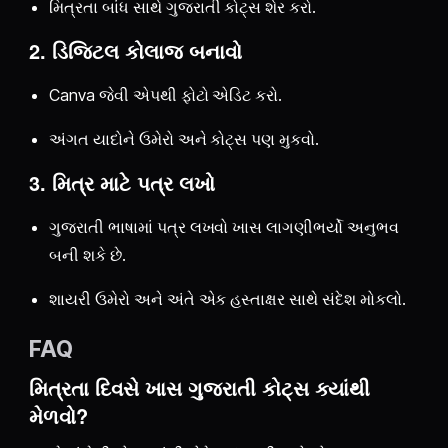
મિત્રતા બાંધ સાથે ગુજરાતી કોટ્સ શેર કરો.
2. ડિજિટલ કોલાજ બનાવો
Canva જેવી એપથી ફોટો એડિટ કરો.
અંગત યાદોને ઉમેરો અને કોટ્સ પણ મુકવો.
3. મિત્ર માટે પત્ર લખો
ગુજરાતી ભાષામાં પત્ર લખવો ખાસ લાગણીભર્યો અનુભવ
બની શકે છે.
શાયરી ઉમેરો અને અંતે એક હસ્તાક્ષર સાથે સંદેશ મોકલો.
FAQ
મિત્રતા દિવસે ખાસ ગુજરાતી કોટ્સ ક્યાંથી
મેળવો?