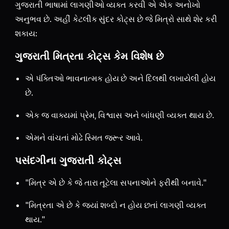
ગુજરાતી ભાષામાં લાગણીઓ વ્યક્ત કરવી એ એક અનોખો
અનુભવ છે. અહીં કેટલીક સુંદર કોટ્સ છે જે મિત્રો સાથે શેર કરી
શકાય:
ગુજરાતી મિત્રતા કોટ્સ કેમ વિશેષ છે
એ પંક્તિઓ ભાવનાત્મક હોય છે અને દિલથી લખાયેલી હોય
છે.
એક જ વાક્યમાં પ્રેમ, વિશ્વાસ અને બાંધણી વ્યક્ત થાય છે.
એમને વાંચતાં મોઢે સ્મિત જરૂર આવે.
પસંદગીના ગુજરાતી કોટ્સ
"મિત્ર એ છે કે જે તારા તૂટેલા સપનાઓને ફરીથી બનાવે."
"મિત્રતા એ છે કે જ્યાં શબ્દો ન હોય છતાં લાગણી વ્યક્ત
થાય."