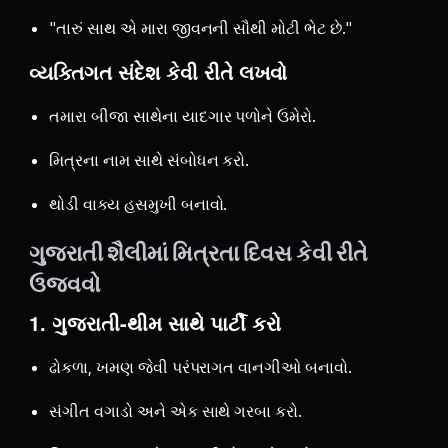
"તારું સાથ એ મારા જીવનની સૌથી મોટી ભેટ છે."
વ્યક્તિગત સંદેશ કેવી રીતે લખવો
તમારા બીજા સાથેના યાદગાર પળોને ઉમેરો.
મિત્રના નામ સાથે સંબોધન કરો.
થોડી વાક્ય હસમુખી બનાવો.
ગુજરાતી શૈલીમાં મિત્રતા દિવસ કેવી રીતે
ઉજવવો
1. ગુજરાતી-થીમ સાથે પાર્ટી કરો
ઢોકળા, ખમણ જેવી પરંપરાગત વાનગીઓ બનાવો.
સંગીત વગાડો અને એક સાથે ગરબા કરો.