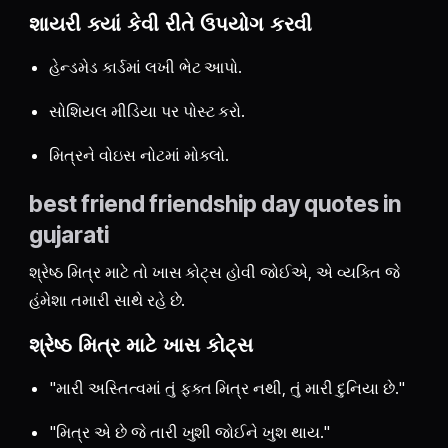
શાયરી ક્યાં કેવી રીતે ઉપયોગ કરવી
હેન્ડમેડ કાર્ડમાં લખી ભેટ આપો.
સોશિયલ મીડિયા પર પોસ્ટ કરો.
મિત્રને વોઇસ નોટમાં મોકલો.
best friend friendship day quotes in
gujarati
શ્રેષ્ઠ મિત્ર માટે તો ખાસ કોટ્સ હોવી જોઈએ, એ વ્યક્તિ જે
હંમેશા તમારી સાથે રહે છે.
શ્રેષ્ઠ મિત્ર માટે ખાસ કોટ્સ
"મારી અસ્તિત્વમાં તું ફક્ત મિત્ર નથી, તું મારી દુનિયા છે."
"મિત્ર એ છે જે તારી ખુશી જોઈને ખુશ થાય."