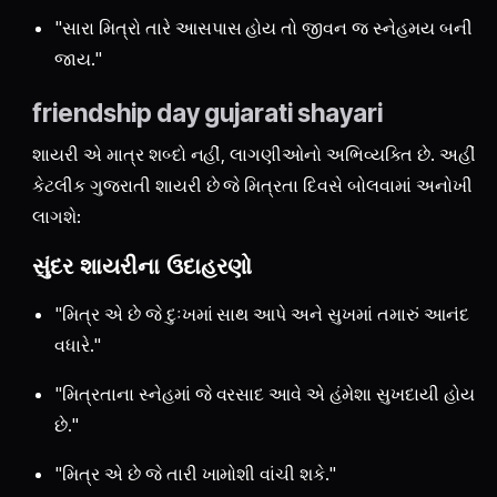
"સારા મિત્રો તારે આસપાસ હોય તો જીવન જ સ્નેહમય બની
જાય."
friendship day gujarati shayari
શાયરી એ માત્ર શબ્દો નહીં, લાગણીઓનો અભિવ્યક્તિ છે. અહીં
કેટલીક ગુજરાતી શાયરી છે જે મિત્રતા દિવસે બોલવામાં અનોખી
લાગશે:
સુંદર શાયરીના ઉદાહરણો
"મિત્ર એ છે જે દુઃખમાં સાથ આપે અને સુખમાં તમારું આનંદ
વધારે."
"મિત્રતાના સ્નેહમાં જે વરસાદ આવે એ હંમેશા સુખદાયી હોય
છે."
"મિત્ર એ છે જે તારી ખામોશી વાંચી શકે."