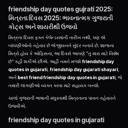
friendship day quotes gujrati 2025:
મિત્રતા દિવસ 2025: ભાવનાત્મક ગુજરાતી
કોટ્સ અને શાયરીથી ઉજવો
મિત્રતા દિવસ ફક્ત કેલેન્ડરમાંની તારીખ નથી, પણ એ
બાંધણીઓનો તહેવાર છે જે જીવનને સુંદર બનાવે છે. શાળાના
મિત્રો હોય કે ઓફિસના, આ દિવસે આપણે "તું મારા માટે વિશેષ
છે" કહી શકીએ છીએ. અહીં તમને મળશે
friendship day
quotes in gujarati
,
friendship day gujarati shayari
,
અને
best friend friendship day quotes in gujarati
, જે
તમારી લાગણીઓ વ્યક્ત કરવા માટે સહાયક બનશે.
ચાલો ગુજરાતી ભાષાની મધુરતાથી મિત્રતાના પાવન તહેવારને
ઉજવીએ.
friendship day quotes in gujarati