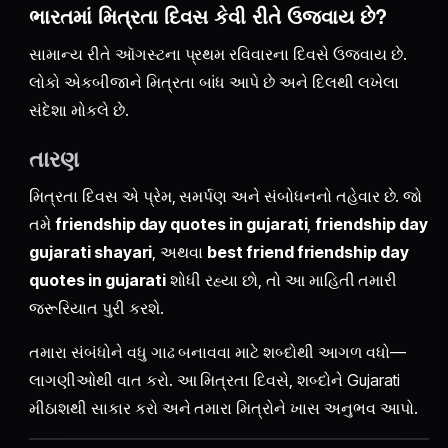
ભારતમાં મિત્રતા દિવસ કેવી રીતે ઉજવાય છે?
સામાન્ય રીતે ઑગસ્ટના પ્રથમ રવિવારના દિવસે ઉજવાય છે.
લોકો એકબીજાને મિત્રતા બાંધ આપે છે અને દિલથી લખેલા
સંદેશા મોકલે છે.
તારણ
મિત્રતા દિવસ એ પ્રેમ, સમર્પણ અને સંબોધનનો તહેવાર છે. જો
તમે
friendship day quotes in gujarati
,
friendship day
gujarati shayari
, અથવા
best friend friendship day
quotes in gujarati
શોધી રહ્યા છો, તો આ માહિતી તમારી
જરૂરિયાત પુરી કરશે.
તમારા સંબંધોને વધુ ગાઢ બનાવવા માટે શબ્દોથી આગળ વધો—
લાગણીઓથી વાત કરો. આ મિત્રતા દિવસે, શબ્દોને Gujarati
મીઠાશથી સાકાર કરો અને તમારા મિત્રોને ખાસ અનુભવ આપો.