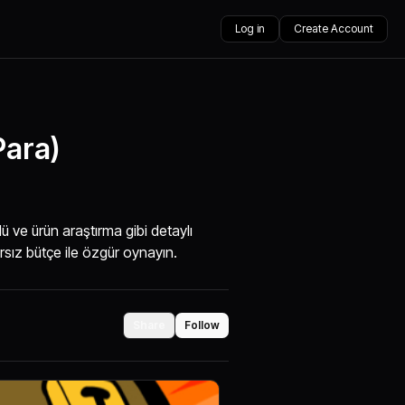
Log in
Create Account
Para)
lü ve ürün araştırma gibi detaylı
ırsız bütçe ile özgür oynayın.
Share
Follow