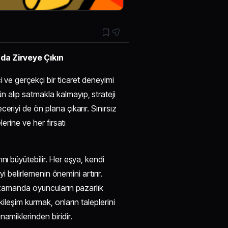
nda Zirveye Çıkın
i ve gerçekçi bir ticaret deneyimi
alıp satmakla kalmayıp, strateji
riyi de ön plana çıkarır. Sınırsız
lerine ve her fırsatı
nı büyütebilir. Her eşya, kendi
yi belirlemenin önemini artırır.
ı zamanda oyuncuların pazarlık
kileşim kurmak, onların taleplerini
amiklerinden biridir.