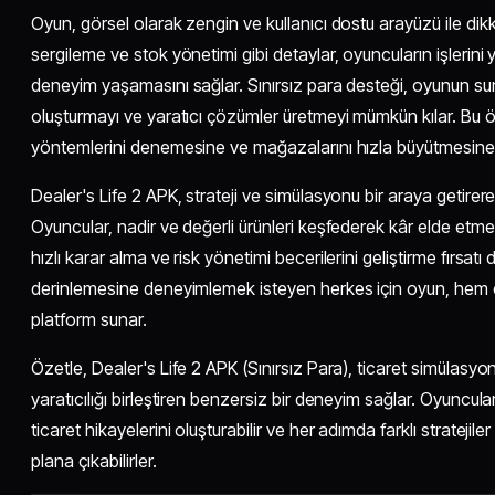
Oyun, görsel olarak zengin ve kullanıcı dostu arayüzü ile d
sergileme ve stok yönetimi gibi detaylar, oyuncuların işlerini 
deneyim yaşamasını sağlar. Sınırsız para desteği, oyunun sund
oluşturmayı ve yaratıcı çözümler üretmeyi mümkün kılar. Bu öze
yöntemlerini denemesine ve mağazalarını hızla büyütmesine 
Dealer's Life 2 APK, strateji ve simülasyonu bir araya getirer
Oyuncular, nadir ve değerli ürünleri keşfederek kâr elde etme
hızlı karar alma ve risk yönetimi becerilerini geliştirme fırsatı
derinlemesine deneyimlemek isteyen herkes için oyun, hem e
platform sunar.
Özetle, Dealer's Life 2 APK (Sınırsız Para), ticaret simülasyo
yaratıcılığı birleştiren benzersiz bir deneyim sağlar. Oyuncula
ticaret hikayelerini oluşturabilir ve her adımda farklı strate
plana çıkabilirler.