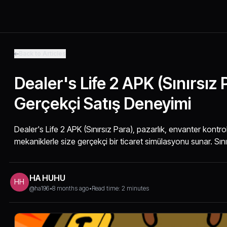
Back to Articles
Dealer's Life 2 APK (Sınırsız 
Gerçekçi Satış Deneyimi
Dealer's Life 2 APK (Sınırsız Para), pazarlık, envanter kontro
mekaniklerle size gerçekçi bir ticaret simülasyonu sunar. Sın
HA HUHU
HH
@ha196
•
8 months ago
•
Read time: 2 minutes