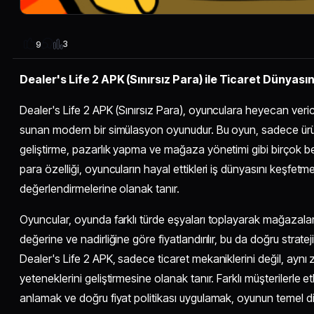
3
9
Dealer's Life 2 APK (Sınırsız Para) ile Ticaret Dünyası
Dealer's Life 2 APK (Sınırsız Para), oyunculara heyecan veric
sunan modern bir simülasyon oyunudur. Bu oyun, sadece ürün 
geliştirme, pazarlık yapma ve mağaza yönetimi gibi birçok bece
para özelliği, oyuncuların hayal ettikleri iş dünyasını keşfetme
değerlendirmelerine olanak tanır.
Oyuncular, oyunda farklı türde eşyaları toplayarak mağazaları
değerine ve nadirliğine göre fiyatlandırılır, bu da doğru strateji
Dealer's Life 2 APK, sadece ticaret mekaniklerini değil, ayn
yeteneklerini geliştirmesine olanak tanır. Farklı müşterilerle et
anlamak ve doğru fiyat politikası uygulamak, oyunun temel din