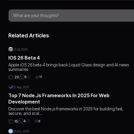
Related Articles
23 Jul, 2025
IOS 26 Beta 4
Apple iOS 26 beta 4 brings back Liquid Glass design and AI news
summaries
5
20
11
02 Aug, 2025
Top 7 Node.js Frameworks In 2025 For Web
Development
Discover the best Node.js frameworks in 2025 for building fast,
secure, and scal…
4
15
9
25 Oct, 2025