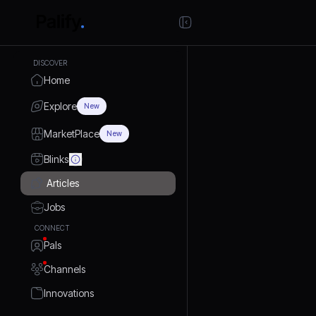
DISCOVER
Home
Explore
New
MarketPlace
New
Blinks
Articles
Jobs
CONNECT
Pals
Channels
Innovations