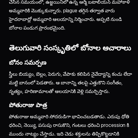
చేసిన సమయంలో, ఉజ్జయినిలో ఉన్న ఆర్మీ బటాలియన్ మహాకాళి
అమ్మవారికి మొక్కుకున్నారు. plague తగ్గిన తర్వాత వారు
హైదరాబాద్లో అమ్మవారి ఆలయాన్ని నిర్మించారు. అప్పటి నుండి
బోనాల పండుగ ప్రారంభమైంది.
తెలుగువారి సంస్కృతిలో బోనాల ఆచారాలు
బోనం సమర్పణ
స్త్రీలు బియ్యం, బెల్లం, పెరుగు, వేపాకు కలిపిన నైవేద్యాన్ని కంచు లేదా
మట్టి బానంలో పెడతారు. ఆ బానాన్ని తలపై ఎత్తుకొని సంగీతం,
నృత్యం, హరిణామాలతో ఆలయానికి వెళ్లి సమర్పిస్తారు.
పోతురాజు పాత్ర
పోతురాజు అమ్మవారి సోదరుడిగా భావించబడతాడు. ఎరుపు ధోతి
ధరించి, నెయ్యి, పసుపు రాసుకొని, గంటలు ధరించి procession కి
ముందు నాట్యం చేస్తాడు. ఇది చెడు శక్తులను తిప్పికొట్టడానికి