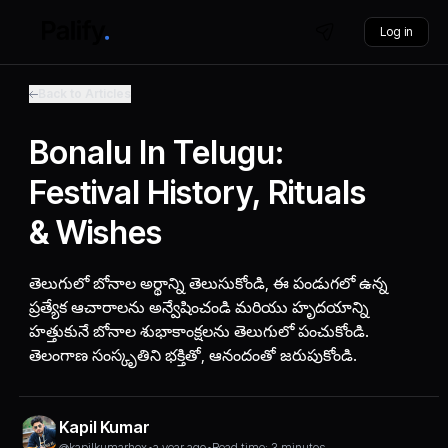
Log in
Back to Articles
Bonalu In Telugu:
Festival History, Rituals
& Wishes
తెలుగులో బోనాల అర్థాన్ని తెలుసుకోండి, ఈ పండుగలో ఉన్న
ప్రత్యేక ఆచారాలను అన్వేషించండి మరియు హృదయాన్ని
హత్తుకునే బోనాల శుభాకాంక్షలను తెలుగులో పంచుకోండి.
తెలంగాణ సంస్కృతిని భక్తితో, ఆనందంతో జరుపుకోండి.
Kapil Kumar
@kapilkumarhex
•
a year ago
•
Read time: 3 minutes