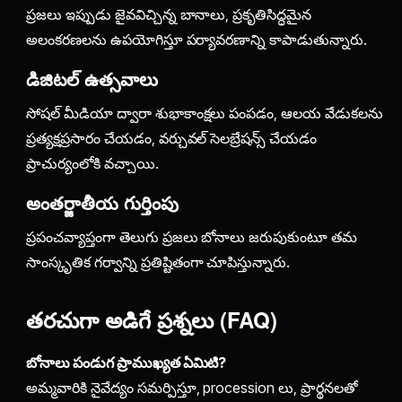
ప్రజలు ఇప్పుడు జైవవిచ్చిన్న బానాలు, ప్రకృతిసిద్ధమైన
అలంకరణలను ఉపయోగిస్తూ పర్యావరణాన్ని కాపాడుతున్నారు.
డిజిటల్ ఉత్సవాలు
సోషల్ మీడియా ద్వారా శుభాకాంక్షలు పంపడం, ఆలయ వేడుకలను
ప్రత్యక్షప్రసారం చేయడం, వర్చువల్ సెలబ్రేషన్స్ చేయడం
ప్రాచుర్యంలోకి వచ్చాయి.
అంతర్జాతీయ గుర్తింపు
ప్రపంచవ్యాప్తంగా తెలుగు ప్రజలు బోనాలు జరుపుకుంటూ తమ
సాంస్కృతిక గర్వాన్ని ప్రతిష్టితంగా చూపిస్తున్నారు.
తరచుగా అడిగే ప్రశ్నలు (FAQ)
బోనాలు పండుగ ప్రాముఖ్యత ఏమిటి?
అమ్మవారికి నైవేద్యం సమర్పిస్తూ, procession లు, ప్రార్థనలతో