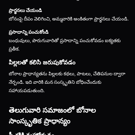
ప్రార్థనలు చేయండి
బోనంపై దీపం వెలిగించి, అమ్మవారికి అంకితంగా ప్రార్థనలు చేయండి.
ప్రసాదాన్ని పంచుకోండి
బంధువులు, పొరుగువారితో ప్రసాదాన్ని పంచుకోవడం ఐక్యతకు
ప్రతీక.
పిల్లలతో కలిసి జరుపుకోవడం
బోనాల ప్రాధాన్యతను పిల్లలకు కథలు, పాటలు, చేతిపనుల ద్వారా
నేర్పండి. ఇది వారికి మన సంస్కృతిని బోధించేందుకు
సహాయపడుతుంది.
తెలుగువారి సమాజంలో బోనాల
సాంస్కృతిక ప్రాధాన్యం
స్త్రీ శక్తికి మహోత్సవం