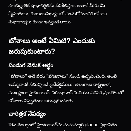
సాంస్కృతిక ప్రాధాన్యతను పరిశీలిస్తాం. అలాగే మీరు మీ
స్నేహితులు, కుటుంబసభ్యులతో పంచుకోవడానికి బోనాల
శుభాకాంక్షలు కూడా ఇవ్వబడతాయి.
బోనాలు అంటే ఏమిటి? ఎందుకు
జరుపుకుంటారు?
పండుగ వెనుక అర్థం
"బోనాలు" అనే పదం "భోజనాలు" నుండి ఉద్భవించింది, అంటే
అమ్మవారికి సమర్పించే నైవేద్యములు. తెలంగాణ రాష్ట్రంలో,
ముఖ్యంగా హైదరాబాద్, సికింద్రాబాద్ మరియు పరిసర ప్రాంతాలలో
బోనాలు విస్తృతంగా జరుపుకుంటారు.
చారిత్రక నేపథ్యం
19వ శతాబ్దంలో హైదరాబాద్‌ను మహమ్మారి plague ప్రభావితం