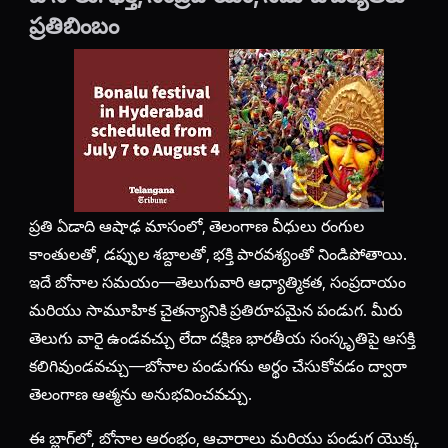
ప్రతిబింబం
ప్రతి ఏడాది ఆషాఢ మాసంలో, తెలంగాణ వీధులు రంగుల
కాంతులతో, డప్పుల శబ్దాలతో, భక్తి పారవశ్యంతో నిండిపోతాయి.
ఇదే బోనాల సమయం—తెలుగువారి ఆధ్యాత్మికత, సంప్రదాయం
మరియు సామూహిక చైతన్యానికి ప్రతిరూపమైన పండుగ. మీరు
తెలుగు వారై ఉండవచ్చు లేదా దక్షిణ భారతీయ సంస్కృతిపై ఆసక్తి
కలిగివుండవచ్చు—బోనాల పండుగను అర్థం చేసుకోవడం ద్వారా
తెలంగాణ ఆత్మను అనుభవించవచ్చు.
ఈ బ్లాగ్‌లో, బోనాల ఆరంభం, ఆచారాలు మరియు పండుగ యొక్క