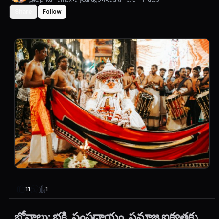
Share
Follow
1
11
బోనాలు: భక్తి, సంప్రదాయం, సమాజ ఐక్యతకు