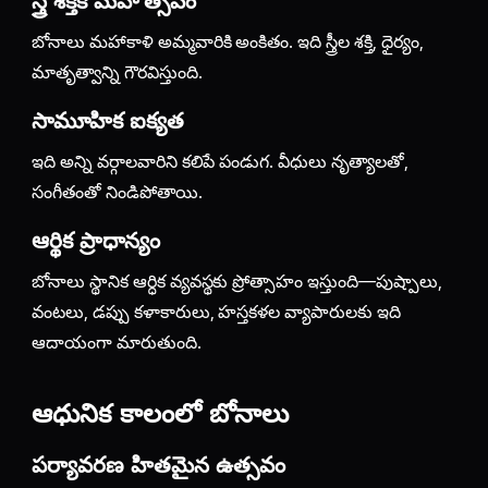
బోనాలు మహాకాళి అమ్మవారికి అంకితం. ఇది స్త్రీల శక్తి, ధైర్యం,
మాతృత్వాన్ని గౌరవిస్తుంది.
సామూహిక ఐక్యత
ఇది అన్ని వర్గాలవారిని కలిపే పండుగ. వీధులు నృత్యాలతో,
సంగీతంతో నిండిపోతాయి.
ఆర్థిక ప్రాధాన్యం
బోనాలు స్థానిక ఆర్ధిక వ్యవస్థకు ప్రోత్సాహం ఇస్తుంది—పుష్పాలు,
వంటలు, డప్పు కళాకారులు, హస్తకళల వ్యాపారులకు ఇది
ఆదాయంగా మారుతుంది.
ఆధునిక కాలంలో బోనాలు
పర్యావరణ హితమైన ఉత్సవం