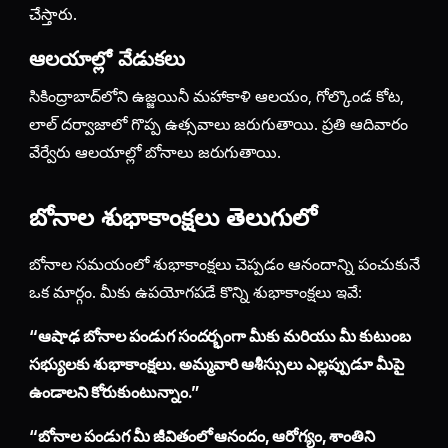
చేస్తారు.
ఆలయాల్లో వేడుకలు
సికింద్రాబాద్‌లోని ఉజ్జయినీ మహాకాళి ఆలయం, గోల్కొండ కోట,
లాల్ దర్వాజాలో గొప్ప ఉత్సవాలు జరుగుతాయి. ప్రతి ఆదివారం
వేర్వేరు ఆలయాల్లో బోనాలు జరుగుతాయి.
బోనాల శుభాకాంక్షలు తెలుగులో
బోనాల సమయంలో శుభాకాంక్షలు చెప్పడం ఆనందాన్ని పంచుకునే
ఒక మార్గం. మీకు ఉపయోగపడే కొన్ని శుభాకాంక్షలు ఇవే:
“ఆషాఢ బోనాల పండుగ సందర్భంగా మీకు మరియు మీ కుటుంబ
సభ్యులకు శుభాకాంక్షలు. అమ్మవారి ఆశీస్సులు ఎల్లప్పుడూ మీపై
ఉండాలని కోరుకుంటున్నాం.”
“బోనాల పండుగ మీ జీవితంలో ఆనందం, ఆరోగ్యం, శాంతిని