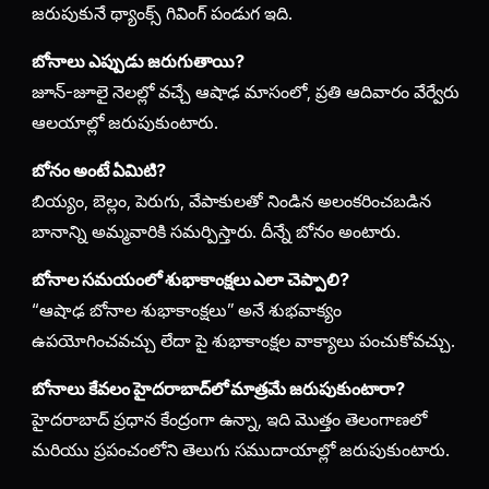
జరుపుకునే థ్యాంక్స్ గివింగ్ పండుగ ఇది.
బోనాలు ఎప్పుడు జరుగుతాయి?
జూన్-జూలై నెలల్లో వచ్చే ఆషాఢ మాసంలో, ప్రతి ఆదివారం వేర్వేరు
ఆలయాల్లో జరుపుకుంటారు.
బోనం అంటే ఏమిటి?
బియ్యం, బెల్లం, పెరుగు, వేపాకులతో నిండిన అలంకరించబడిన
బానాన్ని అమ్మవారికి సమర్పిస్తారు. దీన్నే బోనం అంటారు.
బోనాల సమయంలో శుభాకాంక్షలు ఎలా చెప్పాలి?
“ఆషాఢ బోనాల శుభాకాంక్షలు” అనే శుభవాక్యం
ఉపయోగించవచ్చు లేదా పై శుభాకాంక్షల వాక్యాలు పంచుకోవచ్చు.
బోనాలు కేవలం హైదరాబాద్‌లో మాత్రమే జరుపుకుంటారా?
హైదరాబాద్ ప్రధాన కేంద్రంగా ఉన్నా, ఇది మొత్తం తెలంగాణలో
మరియు ప్రపంచంలోని తెలుగు సముదాయాల్లో జరుపుకుంటారు.