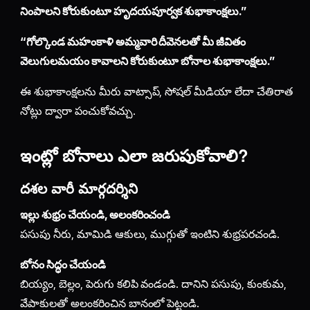
నింపాలని కోరుకుంటూ హృదయపూర్వక శుభాకాంక్షలు.”
“గోల్కొండ మహంకాళి అమ్మవారి దీవెనలతో మీ జీవితం
వెలుగులమయం కావాలని కోరుకుంటూ బోనాల శుభాకాంక్షలు.”
ఈ శుభాకాంక్షలను మీరు వాట్సాప్, సోషల్ మీడియా లేదా చేతిరాత
నోట్లు ద్వారా పంచుకోవచ్చు.
ఇంట్లో బోనాలు ఎలా జరుపుకోవాలి?
దశల వారీ మార్గదర్శిని
ఇల్లు శుభ్రం చేయండి, అలంకరించండి
పసుపు నీరు, మామిడి ఆకులు, ముగ్గుతో ఇంటిని శుభ్రపరచండి.
బోనం సిద్ధం చేయండి
బియ్యం, బెల్లం, పెరుగు కలిపి వండండి. దానిని పసుపు, కుంకుమ,
వేపాకులతో అలంకరించిన బానంలో పెట్టండి.