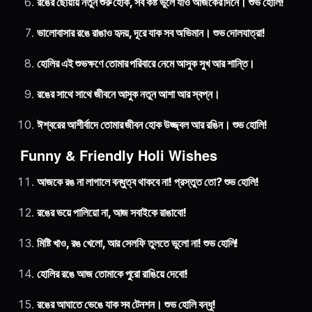
রঙের ছোঁয়ায় নতুন শুরু হোক, সব কষ্ট ভুলে যাও আজকের দিনে। শুভ হোলি!
ভালোবাসার রঙে রাঙাও হৃদয়, দূরে যাক সব অভিমান। শুভ দোলযাত্রা!
হোলির এই শুভক্ষণে তোমার পরিবারে নেমে আসুক সুখ আর শান্তি।
রঙের সাথে সাথে জীবনে আসুক নতুন আশা আর স্বপ্ন।
ঈশ্বরের আশীর্বাদে তোমার জীবন হোক উজ্জ্বল আর রঙিন। শুভ হোলি!
Funny & Friendly Holi Wishes
আজকে রঙ না লাগালে বন্ধুত্ব থাকবে না! প্রস্তুত তো? শুভ হোলি!
রঙের ভয়ে পালিয়ো না, আজ সবাইকে রাঙাবো!
মিষ্টি খাও, রঙ খেলো, আর সেলফি তুলতে ভুলো না! শুভ হোলি!
হোলির রঙে আজ তোমাকে পুরো রাঙিয়ে দেবো!
রঙের আঘাতে ভেঙে যাক সব টেনশন। শুভ হোলি বন্ধু!