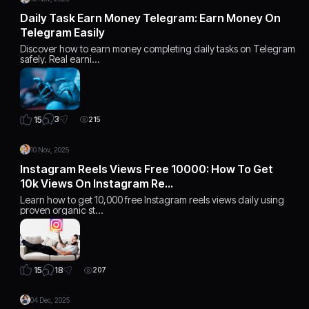
Daily Task Earn Money Telegram: Earn Money On
Telegram Easily
Discover how to earn money completing daily tasks on Telegram
safely. Real earni…
3
15
215
10 Nov, 2025
Instagram Reels Views Free 10000: How To Get
10k Views On Instagram Re…
Learn how to get 10,000 free Instagram reels views daily using
proven organic st…
18
15
207
04 Dec, 2025