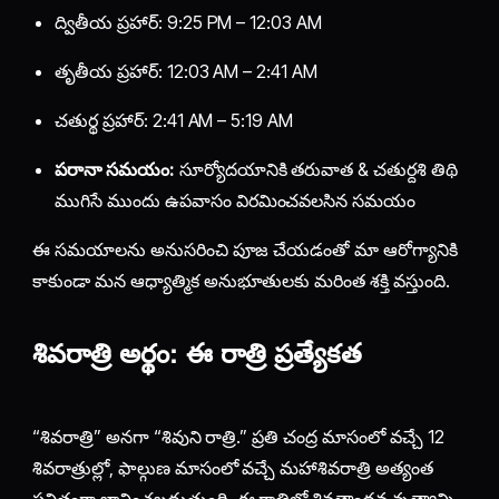
ద్వితీయ ప్రహార్: 9:25 PM – 12:03 AM
తృతీయ ప్రహార్: 12:03 AM – 2:41 AM
చతుర్థ ప్రహార్: 2:41 AM – 5:19 AM
పరానా సమయం:
సూర్యోదయానికి తరువాత & చతుర్దశి తిథి
ముగిసే ముందు ఉపవాసం విరమించవలసిన సమయం
ఈ సమయాలను అనుసరించి పూజ చేయడంతో మా ఆరోగ్యానికి
కాకుండా మన ఆధ్యాత్మిక అనుభూతులకు మరింత శక్తి వస్తుంది.
శివరాత్రి అర్థం: ఈ రాత్రి ప్రత్యేకత
“శివరాత్రి” అనగా “శివుని రాత్రి.” ప్రతి చంద్ర మాసంలో వచ్చే 12
శివరాత్రుల్లో, ఫాల్గుణ మాసంలో వచ్చే మహాశివరాత్రి అత్యంత
పవిత్రంగా భావించబడుతుంది. ఈ రాత్రిలో శివతాండవ నృత్యాన్ని,