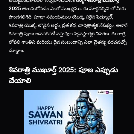
2025
తెలుసుకోవడం ఎంతో ముఖ్యము. ఈ మార్గదర్శిని లో మీరు
పొందగలిగేది: పూజా సమయముల యొక్క సరైన షెడ్యూల్,
శివరాత్రి యొక్క లోతైన అర్థం, వ్రత కథ, చారిత్రాత్మక నేపథ్యం, అలాగే
శివరాత్రి పూజ అవసరపడే వస్తువుల వ్యవస్థాత్మక వివరణ. ఈ రాత్రి
లోపలి శాంతిని మరియు దైవ సంబంధాన్ని ఎలా చైతన్య పరచవచ్చో
చూద్దాం.
శివరాత్రి ముఖూర్త్ 2025: పూజ ఎప్పుడు
చేయాలి