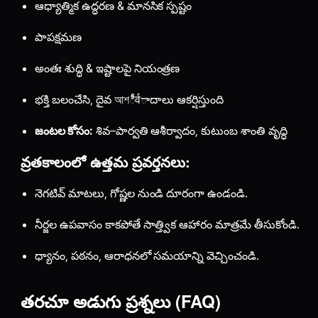
ఆధ్యాత్మిక ఉద్ధరణ & మానసిక స్పష్టం
పాపక్షమణ
అంతః శుద్ధి & ఇష్టాలపై నియంత్రణ
భక్తి బలంచేసి, దైవ আশీर्वాదాలు ఆకర్షిస్తుంది
జంటల కోసం:
శివ–పార్వతి ఆశీర్వాదం, కుటుంబ శాంతి వృద్ధి
వ్రతకాలంలో ఉత్తమ ప్రవర్తనలు:
నెగటివ్ మాటలు, గోష్ణల నుండి దూరంగా ఉండండి.
నీర్జల ఉపవాసం కాకపోతే సాత్త్విక ఆహారం మాత్రమే తీసుకోండి.
ధ్యానం, పఠనం, ఆరాధనలో సమయాన్ని వెచ్చించండి.
తరచూ అడుగు ప్రశ్నలు (FAQ)