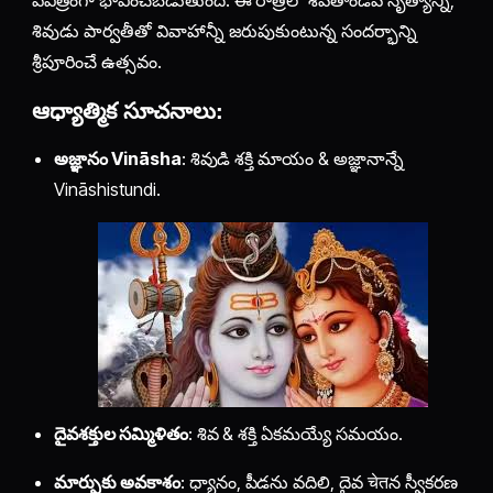
శివుడు పార్వతీతో వివాహాన్నీ జరుపుకుంటున్న సందర్భాన్ని
శ్రీపూరించే ఉత్సవం.
ఆధ్యాత్మిక సూచనాలు:
అజ్ఞానం Vināsha
: శివుడి శక్తి మాయం & అజ్ఞానాన్నే
Vināshistundi.
దైవశక్తుల సమ్మిళితం
: శివ & శక్తి ఏకమయ్యే సమయం.
మార్పుకు అవకాశం
: ధ్యానం, పీడను వదిలి, దైవ चेतన స్వీకరణ