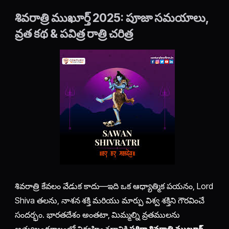
శివరాత్రి ముఖూర్త్ 2025: పూజా సమయాలు,
వ్రత కథ & పవిత్ర రాత్రి చరిత్ర
శివరాత్రి కేవలం వేడుక కాదు—ఇది ఒక ఆధ్యాత్మిక పయనం, Lord
Shiva తలను, నాశన శక్తి మరియు మార్పు విశ్వ శక్తిని గౌరవించే
సందర్భం. భారతదేశం అంతటా, మిమ్మల్ని వ్రతములను
అత్యుబంధకాలంలో నిర్వహించడానికి
సరిగ్గా శివరాత్రి ముఖూర్త్