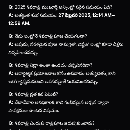
Q:
2025 శివరాత్రి ముఖూర్త్ అన్నింట్లో సరైన సమయం ఏది?
A:
అత్యంత శుభ సమయం:
27 ఫిబ్రవరి 2025, 12:14 AM –
12:59 AM
.
Q:
నేను ఇంట్లోనే శివరాత్రి పూజ చేయగలనా?
A:
అవును, సరళమైన పూజ సామగ్రితో, నిష్ఠతో ఇంట్లో కూడా దీక్షను
నిర్వహించవచ్చు.
Q:
శివరాత్రి నిద్రా అంతా ఉండడం తప్పనిసరినా?
A:
ఆధ్యాత్మిక ప్రయోజనాల కోసం ఉపవాసం అత్యుచితం, కానీ
ఆరోగ్యాన్ననుసరించి అవసరమైతే నియమించవచ్చు.
Q:
శివరాత్రి వ్రత కథ ఏమిటీ?
A:
వేటాడేవారి అనధికారిక, కానీ గంభీరమైన అర్చన ద్వారా
పాపక్షమణ పొందిన విషయం.
Q:
శివరాత్రి ఎందుకు రాత్రిపూట జరుపుకుంటారు?