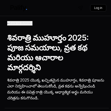
Log in
Back to Articles
శివరాత్రి ముహూర్తం 2025:
పూజ సమయాలు, వ్రత కథ
మరియు ఆచారాల
మార్గదర్శిని
శివరాత్రి 2025 యొక్క ఖచ్చితమైన ముహూర్తం, శివరాత్రి పూజను
ఎలా నిర్వహించాలో తెలుసుకోండి, వ్రత కథను అన్వేషించండి
మరియు ఈ పవిత్ర రాత్రి యొక్క ఆధ్యాత్మిక అర్థం మరియు
చరిత్రను కనుగొనండి.