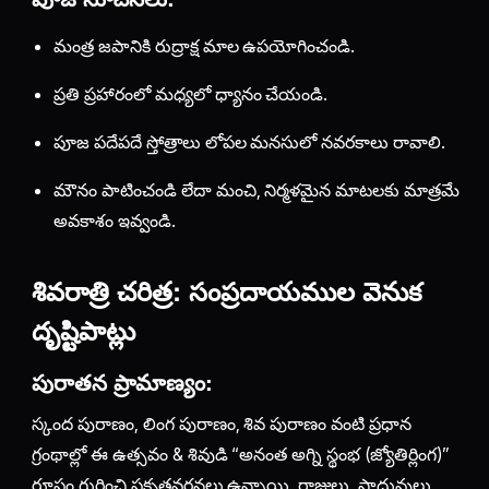
మంత్ర జపానికి రుద్రాక్ష మాల ఉపయోగించండి.
ప్రతి ప్రహారంలో మధ్యలో ధ్యానం చేయండి.
పూజ పదేపదే స్తోత్రాలు లోపల మనసులో నవరకాలు రావాలి.
మౌనం పాటించండి లేదా మంచి, నిర్మళమైన మాటలకు మాత్రమే
అవకాశం ఇవ్వండి.
శివరాత్రి చరిత్ర: సంప్రదాయముల వెనుక
దృష్టిపాట్లు
పురాతన ప్రామాణ్యం:
స్కంద పురాణం, లింగ పురాణం, శివ పురాణం వంటి ప్రధాన
గ్రంథాల్లో ఈ ఉత్సవం & శివుడి “అనంత అగ్ని స్థంభ (జ్యోతిర్లింగ)”
రూపం గురించి ప్రకృతవర్ణనలు ఉన్నాయి. రాజులు, సాధువులు,