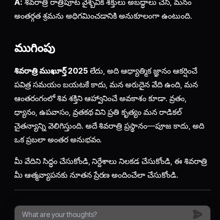
A:
శివరాత్రి రాత్రిపూట వైశ్బవిక శక్తులు అబద్ధాలు చేసి, మనం
అంతర్గత శ్రమను అధిగమించడానికి అనుకూలంగా ఉంటుంది.
ముగింపు
శివరాత్రి ముఖూర్త్ 2025
లేదు, అది ఆధ్యాత్మిక జ్ఞానం ఆకర్షించే
పవిత్ర సమయం బయటకే కాదు, మన అరుదైన వేది ఉంది, మన
ఆంతరంగంలో శివ శక్తిని ఆహ్వానించే అవకాశం కూడా. వ్రతం,
ధ్యానం, ఉపవాసం, వ్రతకథ విని ప్రతి కృత్యం మన రాడికల్
చైతన్యాన్ని వెలిగిస్తుంది. అదే శివరాత్రి ప్రస్థానం—పూజ కాదు, అది
ఒక ప్రబలా అంతర అనుభవం.
మీ వేదిని సిద్ధం చేసుకోండి, నిర్దేశాలు నిలకడ చేసుకోండి, ఈ శివరాత్రి
మీ ఆత్మవ్యాపనకు నూతన ప్రేరణ అందించేలా చేసుకోండి.