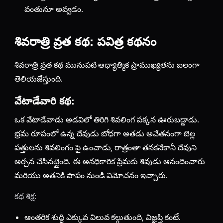
వంతునూ అవ్వడం.
శివరాత్రి వ్రత కథ: పవిత్ర కథనం
శివరాత్రి వ్రత కథ మునుపటి ఆధ్యాత్మిక ప్రాముఖ్యతను బలంగా
తెలియజేస్తుంది.
వేటాడేవారి కథ:
ఒక వేటాడేవాడు అడవిలో తిరిగి శివలింగ పక్కన ఊరుబడ్డాడు.
భ్రమ రూపంలో ఉన్న దేవుడు బోధగా అతడు అచేతనంగా బెల్ల
పత్తులను శివలింగం పై ఉంచాడు, రాత్రంతా తనకనేకానీ దేవుని
అర్చన చేసినట్లైంది. ఈ అనధికారిక ప్రేమకు శివుడు ఆనందించారు
మరియు అతనికి పాపం నుండి విమోచనం ఇచ్చారు.
కథ శిక్ష:
ఆంతరిక శుద్ధి ఎక్కువ విలువ కల్గుతుంది, విజ్ఞప్తి కంటే.