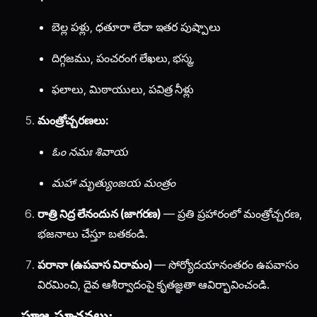
బెల్ల పళ్లు, ధతూరా లేదా ఇతర పుష్పాలు
దిగ్గజము, పంచరంగ లేఖలు, భస్మ,
ఫలాలు, మిఠాయులు, పవిత్ర నీళ్లు
మంత్రోచ్చరణలు:
ఓం నమః శివాయ
మహా మృత్యుంజయ మంత్రం
రాత్రి నిద్ర లేనందున (జాగరణ)
— ప్రతి ప్రహారంలో మంత్రోచ్చరణ,
భజనాలు చేస్తూ బతకండి.
పరానా (ఉపవాస విరామం)
— సోర్యోదయానంతరం ఉపవాసం
విరమించి, దైవ ఆశీర్వాదంపై కృతజ్ఞతా ఆవిర్భావించండి.
పూజ సూచనలు: