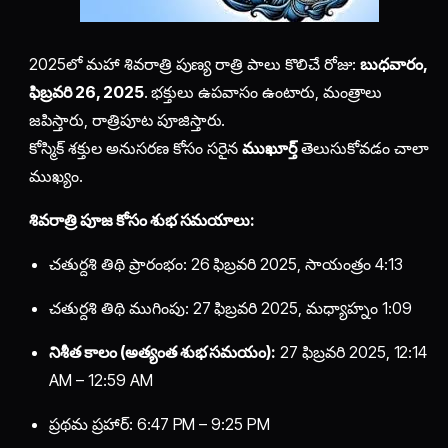
2025లో మహా శివరాత్రి పుణ్య రాత్రి పాలు కొలిచే రోజు:
బుధవారం,
ఫిబ్రవరి 26, 2025
. భక్తులు ఉపవాసం ఉంటారు, మంత్రాలు
జపిస్తారు, రాత్రిపూట పూజిస్తారు.
కోస్మిక్ శక్తుల అనుసరణ కోసం సరైన
ముఖూర్త్
తెలుసుకోవడం చాలా
ముఖ్యం.
శివరాత్రి పూజ కోసం శుభ సమయాలు:
చతుర్దశి తిథి ప్రారంభం: 26 ఫిబ్రవరి 2025, సాయంత్రం 4:13
చతుర్దశి తిథి ముగింపు: 27 ఫిబ్రవరి 2025, మధ్యాహ్నం 1:09
నిశీత కాలం (అత్యంత శుభ సమయం):
27 ఫిబ్రవరి 2025, 12:14
AM – 12:59 AM
ప్రథమ ప్రహార్: 6:47 PM – 9:25 PM