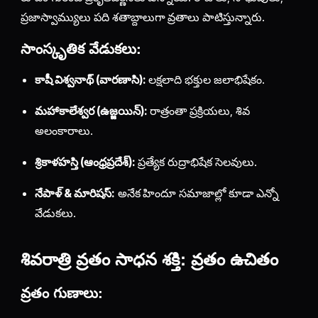
ప్రజాస్వామ్యులు పది శతాబ్దాలుగా వ్రతాలు పాటిస్తున్నారు.
సాంస్కృతిక వేడుకలు:
కాషీ విశ్వనాథ్ (వారణాసి):
లక్షలాది భక్తుల జలాభిషేకం.
మహాకాలేశ్వర (ఉజ్జయిన్):
రాత్రంతా ప్రక్రియలు, శివ
అలంకారాలు.
శ్రికాళహస్తి (ఆంధ్రప్రదేశ్):
ప్రత్యేక రుద్రాభిషేక సెలవులు.
నేపాళ్ & మారిషస్:
అనేక హిందూ సమాజాల్లో కూడా ఎన్నో
వేడుకలు.
శివరాత్రి వ్రతం సాధన శక్తి: వ్రతం ఉచితం
వ్రతం గుణాలు: