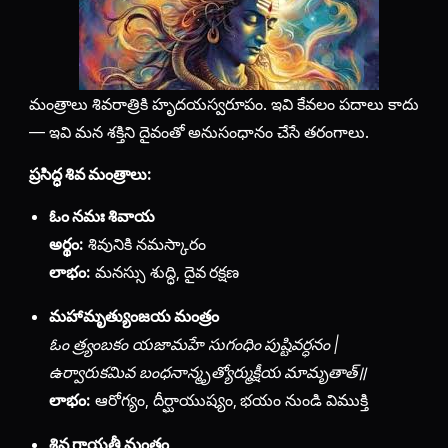
మంత్రాలు శివరాత్రికి హృదయస్వరూపం. ఇవి కేవలం పదాలు కాదు
— ఇవి మన శక్తిని దైవంతో అనుసంధానం చేసే తరంగాలు.
ప్రసిద్ధ శివ మంత్రాలు:
ఓం నమః శివాయ
అర్థం:
శివునికి నమస్కారం
లాభం:
మనస్సు శుద్ధి, దైవ రక్షణ
మహామృత్యుంజయ మంత్రం
ఓం త్ర్యంబకం యజామహే సుగంధిం పుష్టివర్ధనం |
ఉర్వారుకమివ బంధనాన్మృత్యోర్ముక్షీయ మామృతాత్॥
లాభం:
ఆరోగ్యం, దీర్ఘాయుష్యం, భయం నుండి విముక్తి
శివ గాయత్రీ మంత్రం