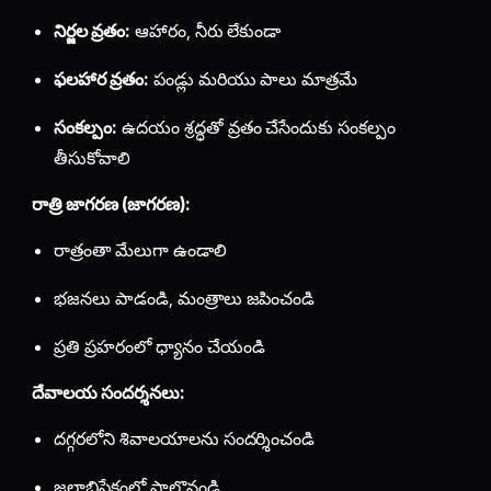
నిర్జల వ్రతం:
ఆహారం, నీరు లేకుండా
ఫలహార వ్రతం:
పండ్లు మరియు పాలు మాత్రమే
సంకల్పం:
ఉదయం శ్రద్ధతో వ్రతం చేసేందుకు సంకల్పం
తీసుకోవాలి
రాత్రి జాగరణ (జాగరణ):
రాత్రంతా మేలుగా ఉండాలి
భజనలు పాడండి, మంత్రాలు జపించండి
ప్రతి ప్రహరంలో ధ్యానం చేయండి
దేవాలయ సందర్శనలు:
దగ్గరలోని శివాలయాలను సందర్శించండి
జలాభిషేకంలో పాల్గొనండి