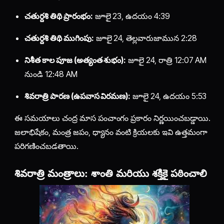
చతుర్దశి తిథి ప్రారంభం:
జూలై 23, ఉదయం 4:39
చతుర్దశి తిథి ముగింపు:
జూలై 24, తెల్లవారుజామున 2:28
నిశీత కాల పూజ (అత్యంత శుభం):
జూలై 24, రాత్రి 12:07 AM
నుండి 12:48 AM
శివరాత్రి పారణ (ఉపవాస విరమణ):
జూలై 24, ఉదయం 5:53
ఈ సమయాలు చంద్ర మాస పంచాంగం ప్రకారం నిర్ణయించబడ్డాయి.
జలాభిషేకం, మంత్ర జపం, ధ్యానం వంటి క్రియలకు ఇవి ఉత్తమంగా
పరిగణించబడతాయి.
శివరాత్రి మంత్రాలు: శాంతి మరియు శక్తికై పఠించాలి