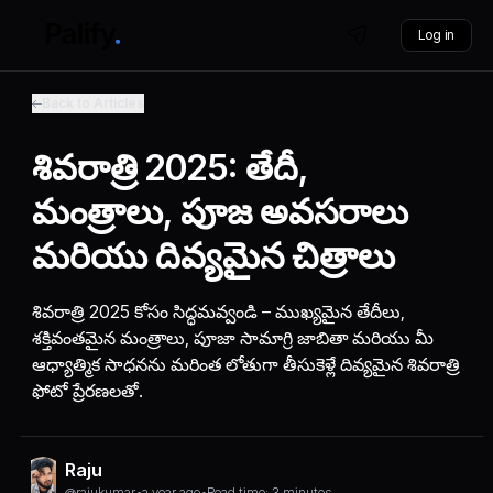
Log in
Back to Articles
శివరాత్రి 2025: తేదీ,
మంత్రాలు, పూజ అవసరాలు
మరియు దివ్యమైన చిత్రాలు
శివరాత్రి 2025 కోసం సిద్ధమవ్వండి – ముఖ్యమైన తేదీలు,
శక్తివంతమైన మంత్రాలు, పూజా సామాగ్రి జాబితా మరియు మీ
ఆధ్యాత్మిక సాధనను మరింత లోతుగా తీసుకెళ్లే దివ్యమైన శివరాత్రి
ఫోటో ప్రేరణలతో.
Raju
@rajukumar
•
a year ago
•
Read time: 3 minutes