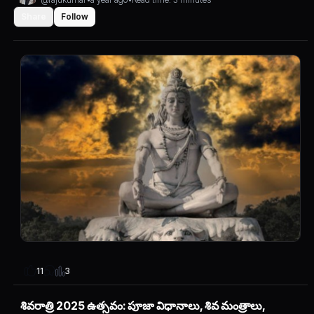
Share
Follow
3
11
శివరాత్రి 2025 ఉత్సవం: పూజా విధానాలు, శివ మంత్రాలు,