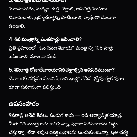
3. శివరాత్రికి ఏమి నివారించాలి?
మాంసాహారం, మద్యం, ఉల్లి, వెల్లుల్లి, అపవిత్ర మాటలు
నివారించాలి. బ్రహ్మచర్యాన్ని పాటించాలి, రాత్రంతా మేలుగా
ఉండాలి.
4. శివ మంత్రాన్ని ఎంతసార్లు జపించాలి?
ప్రతి ప్రహరంలో “ఓం నమః శివాయ” మంత్రాన్ని 108 సార్లు
జపించాలి. మాల వాడండి.
5. శివరాత్రి రోజు దేవాలయానికి వెళ్లాల్సిన అవసరముందా?
దేవాలయ దర్శనం మంచిదే, కానీ ఇంట్లో చేసిన భక్తిపూర్వక పూజ
కూడా సమానంగా ఫలిస్తుంది.
ఉపసంహారం
శివరాత్రి అనేది కేవలం పండుగ కాదు — ఇది ఆధ్యాత్మిక యాత్ర.
మీరు శివ మంత్రాలను జపిస్తున్నా, పూజా సరసనాలను సిద్ధం
చేస్తున్నా, లేదా శివుని దివ్య చిత్రాలను పంచుకుంటున్నా, ప్రతి చర్య