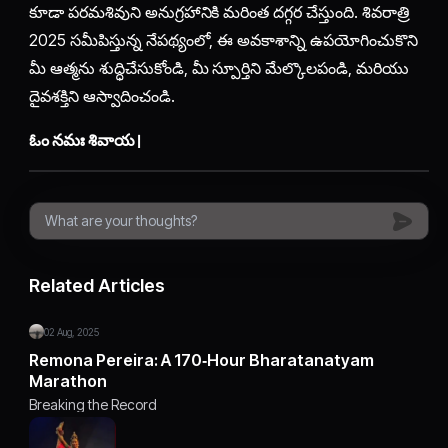
కూడా పరమశివుని అనుగ్రహానికి మరింత దగ్గర చేస్తుంది. శివరాత్రి
2025 సమీపిస్తున్న నేపథ్యంలో, ఈ అవకాశాన్ని ఉపయోగించుకొని
మీ ఆత్మను శుద్ధిచేసుకోండి, మీ స్పూర్తిని మేల్కొలపండి, మరియు
దైవశక్తిని ఆస్వాదించండి.
ఓం నమః శివాయ।
Related Articles
02 Aug, 2025
Remona Pereira: A 170‑Hour Bharatanatyam
Marathon
Breaking the Record