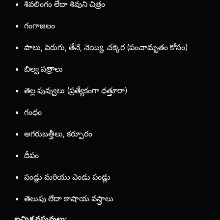
శివలింగం లేదా శివుని చిత్రం
గంగాజలం
పాలు, పెరుగు, తేనే, నెయ్యి, చక్కెర (పంచామృతం కోసం)
బిల్వ పత్రాలు
తెల్ల పువ్వులు (ప్రత్యేకంగా ధత్తూరా)
గంధం
అగరుబత్తీలు, కర్పూరం
దీపం
పండ్లు మరియు ఎండు పండ్లు
తెలుపు లేదా కాషాయ వస్త్రాలు
ఐచ్ఛిక వస్తువులు: