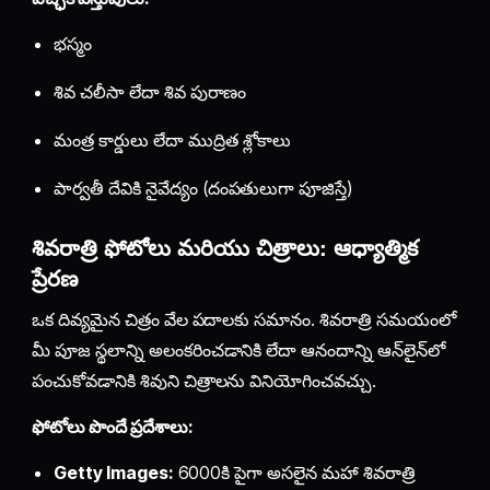
భస్మం
శివ చలీసా లేదా శివ పురాణం
మంత్ర కార్డులు లేదా ముద్రిత శ్లోకాలు
పార్వతీ దేవికి నైవేద్యం (దంపతులుగా పూజిస్తే)
శివరాత్రి ఫోటోలు మరియు చిత్రాలు: ఆధ్యాత్మిక
ప్రేరణ
ఒక దివ్యమైన చిత్రం వేల పదాలకు సమానం. శివరాత్రి సమయంలో
మీ పూజ స్థలాన్ని అలంకరించడానికి లేదా ఆనందాన్ని ఆన్‌లైన్‌లో
పంచుకోవడానికి శివుని చిత్రాలను వినియోగించవచ్చు.
ఫోటోలు పొందే ప్రదేశాలు:
Getty Images:
6000కి పైగా అసలైన మహా శివరాత్రి