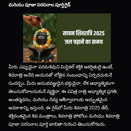
మరియు పూజా సరసనాల పూర్తి గైడ్
మీరు ఎప్పుడైనా పరమశివుని మిస్టికల్ శక్తికి ఆకర్షితులై ఉంటే,
శివరాత్రి అనేది ఆయనతో లోతైన సంబంధాన్ని ఏర్పరచుకునే
సందర్భం. మీరు అనుభవజ్ఞుడైన భక్తుడైనా, లేక ఆధ్యాత్మికంగా
తెలుసుకోవాలనుకునే వ్యక్తైనా, ఈ పవిత్ర రాత్రి ఆధ్యాత్మిక ప్రగతి,
అంతర్మధనం, మరియు దివ్య ఆశీర్వాదాలకు అద్భుతమైన
అవకాశాన్ని ఇస్తుంది. ఈ గైడ్‌లో మీరు శివరాత్రి 2025 తేదీ,
శక్తివంతమైన శివ మంత్రాలు, శివరాత్రి ఫోటోలు మరియు శివరాత్రి
పూజా సరసనాల పూర్తి జాబితా గురించి తెలుసుకోగలరు.