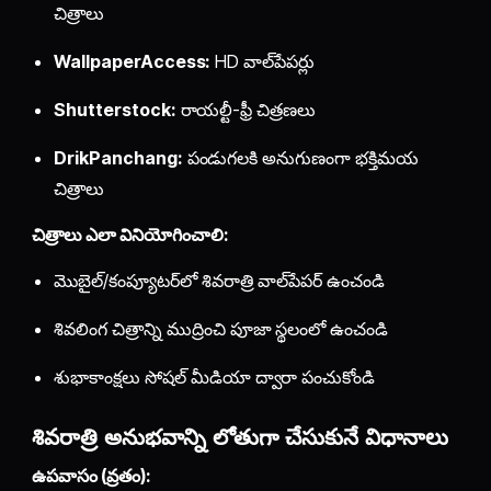
చిత్రాలు
WallpaperAccess:
HD వాల్‌పేపర్లు
Shutterstock:
రాయల్టీ-ఫ్రీ చిత్రణలు
DrikPanchang:
పండుగలకి అనుగుణంగా భక్తిమయ
చిత్రాలు
చిత్రాలు ఎలా వినియోగించాలి:
మొబైల్/కంప్యూటర్‌లో శివరాత్రి వాల్‌పేపర్ ఉంచండి
శివలింగ చిత్రాన్ని ముద్రించి పూజా స్థలంలో ఉంచండి
శుభాకాంక్షలు సోషల్ మీడియా ద్వారా పంచుకోండి
శివరాత్రి అనుభవాన్ని లోతుగా చేసుకునే విధానాలు
ఉపవాసం (వ్రతం):