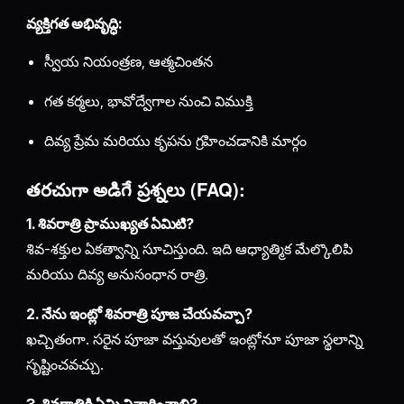
వ్యక్తిగత అభివృద్ధి:
స్వీయ నియంత్రణ, ఆత్మచింతన
గత కర్మలు, భావోద్వేగాల నుంచి విముక్తి
దివ్య ప్రేమ మరియు కృపను గ్రహించడానికి మార్గం
తరచుగా అడిగే ప్రశ్నలు (FAQ):
1. శివరాత్రి ప్రాముఖ్యత ఏమిటి?
శివ-శక్తుల ఏకత్వాన్ని సూచిస్తుంది. ఇది ఆధ్యాత్మిక మేల్కొలిపి
మరియు దివ్య అనుసంధాన రాత్రి.
2. నేను ఇంట్లో శివరాత్రి పూజ చేయవచ్చా?
ఖచ్చితంగా. సరైన పూజా వస్తువులతో ఇంట్లోనూ పూజా స్థలాన్ని
సృష్టించవచ్చు.