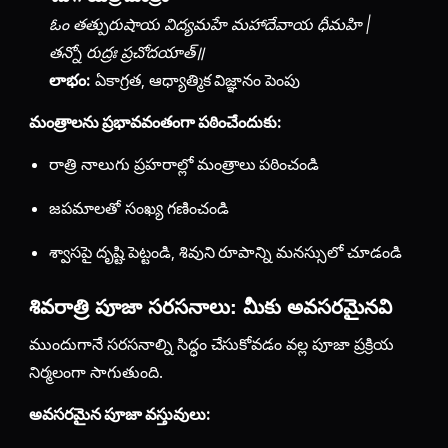
ఓం తత్పురుషాయ విద్యమహే మహాదేవాయ ధీమహి |
తన్నో రుద్రః ప్రచోదయాత్॥
లాభం:
ఏకాగ్రత, ఆధ్యాత్మిక విజ్ఞానం పెంపు
మంత్రాలను ప్రభావవంతంగా పఠించేందుకు:
రాత్రి నాలుగు ప్రహరాల్లో మంత్రాలు పఠించండి
జపమాలతో సంఖ్య గణించండి
శ్వాసపై దృష్టి పెట్టండి, శివుని రూపాన్ని మనస్సులో చూడండి
శివరాత్రి పూజా సరసనాలు: మీకు అవసరమైనవి
ముందుగానే సరసనాల్ని సిద్ధం చేసుకోవడం వల్ల పూజా ప్రక్రియ
నిర్మలంగా సాగుతుంది.
అవసరమైన పూజా వస్తువులు: