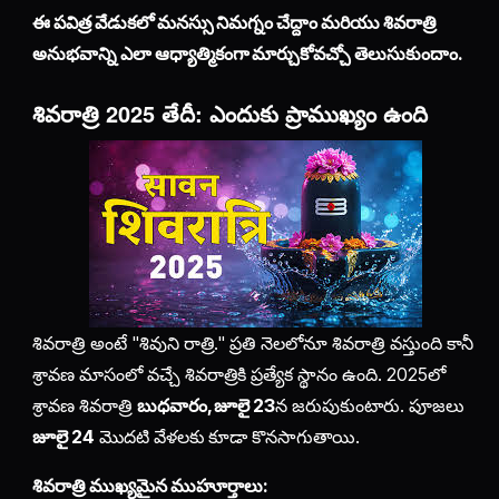
ఈ పవిత్ర వేడుకలో మనస్సు నిమగ్నం చేద్దాం మరియు శివరాత్రి
అనుభవాన్ని ఎలా ఆధ్యాత్మికంగా మార్చుకోవచ్చో తెలుసుకుందాం.
శివరాత్రి 2025 తేదీ: ఎందుకు ప్రాముఖ్యం ఉంది
శివరాత్రి అంటే "శివుని రాత్రి." ప్రతి నెలలోనూ శివరాత్రి వస్తుంది కానీ
శ్రావణ మాసంలో వచ్చే శివరాత్రికి ప్రత్యేక స్థానం ఉంది. 2025లో
శ్రావణ శివరాత్రి
బుధవారం, జూలై 23
న జరుపుకుంటారు. పూజలు
జూలై 24
మొదటి వేళలకు కూడా కొనసాగుతాయి.
శివరాత్రి ముఖ్యమైన ముహూర్తాలు: