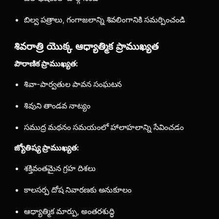
బిల్వ పత్రాలు, గంగాజలాన్ని శివలింగానికి సమర్పించండి
శివరాత్రి యొక్క ఆధ్యాత్మిక ప్రాముఖ్యత
పౌరాణిక ప్రాముఖ్యత:
శివా-పార్వతుల పావన సంఘటన
శివుని తాండవ నాట్యం
సముద్ర మథనం సమయంలో హాలాహలాన్ని సేవించడం
జ్యోతిష్య ప్రాముఖ్యత:
శక్తివంతమైన గ్రహ దిశలు
కాలసర్ప దోష నివారణకు అనుకూలం
ఆధ్యాత్మిక మార్పు, అంతరశుద్ధి