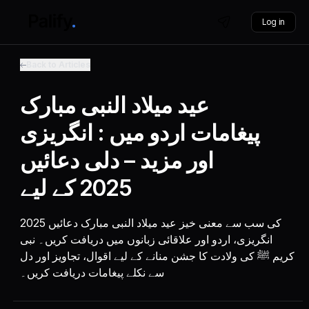
Log in
Back to Articles
عید میلاد النبی مبارک
پیغامات اردو میں : انگریزی
اور مزید – دلی دعائیں
2025 کے لیے
2025 کی سب سے معنی خیز عید میلاد النبی مبارک دعائیں
انگریزی، اردو اور علاقائی زبانوں میں دریافت کریں۔ نبی
کریم ﷺ کی ولادت کا جشن منانے کے لیے اقوال، تجاویز اور دل
سے نکلے پیغامات دریافت کریں۔