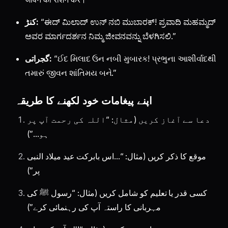
“ಈದ್ ಮಿಲಾದ್ ಉನ್ ನಬಿ ಮುಬಾರಕ್! ಪ್ರವಾದಿ ಮಹಮ್ಮದ್
کنڑ:
ಅವರ ಮಾರ್ಗದರ್ಶನ ನಿಮ್ಮ ಜೀವನವನ್ನು ಬೆಳಗಿಸಲಿ.”
“ઈદ મિલાદ ઉન નબી મુબારક! પ્રભુના આશીર્વાદથી
گجراتی:
તમારું જીવન શાંતિમય બને.”
اپنے پیغامات خود لکھنے کا طریقہ
دعا سے آغاز کریں (مثال: “اللہ کی رحمت آپ پر
ہو…”)
موقع کا ذکر کریں (مثال: “…اس بابرکت عید میلاد النبی
پر”)
کسی قدر یا تعلیم کو شامل کریں (مثال: “رسول ﷺ کی
مہربانی کا راستہ آپ کی رہنمائی کرے”)