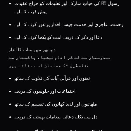
رسول ﷺ کی حیاتِ مبارکہ اور تعلیمات کو خراجِ عقیدت
پیش کرنے کے لیے
رحمت، عاجزی اور خدمت جیسے اقدار پر غور کرنے کے لیے
دعا اور ذکر کے ذریعے امت کو یکجا کرنے کے لیے
دنیا بھر میں منانے کا انداز
ہندوستان سے لے کر انڈونیشیا، پاکستان سے
فلسطین تک مسلمان اسے مناتے ہیں:
نعتوں اور قرآنی آیات کی تلاوت کے ساتھ
اجتماعات اور جلوسوں کے ذریعے
مٹھائیوں اور لذیذ کھانوں کی تقسیم کے ساتھ
دل سے نکلے دعائیہ پیغامات بھیجنے کے ذریعے