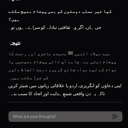
کیا غیر مسلم دوستوں کو بھی پیغام بھیج سکتے
ہیں؟
جی ہاں، اگر وہ ثقافتی تبادلے کو سراہتے ہوں تو۔
نتیجہ
عید میلاد النبی ﷺ محبت، عاجزی اور رحمت کا
پیغام دیتی ہے۔ چاہے آپ ذاتی پیغام بھیجیں یا
عوام کے لیے مواد شائع کریں، درست الفاظ دلوں
کو جوڑ سکتے ہیں۔
اپنی دعاؤں کو انگریزی، اردو یا علاقائی زبانوں میں شیئر کریں
تاکہ یہ دن واقعی شمعِ ہدایت اور اتحاد کا سبب بنے۔