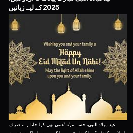
2025 کے لیے زبانیں
عید میلاد النبی، جسے
مولد النبی
بھی کہا جاتا ہے، صرف
اسلامی کیلنڈر کی ایک تاریخ نہیں بلکہ یہ رسول اکرم حضرت