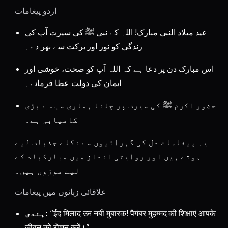
اردو پیغامات
عید میلاد النبی مبارک! اللہ کے نبی ﷺ کی سیرت آپ کی
زندگی کو نور اور برکت سے بھر دے۔
اس مبارک دن پر دعا ہے کہ اللہ آپ کو صحت، خوشی اور
ایمان کی دولت عطا فرمائے۔
حضور اکرم ﷺ کی سیرت پر چلنا ہماری سب سے بڑی
کامیابی ہے۔
یہ پیغامات دل کی گہرائیوں سے نکلے جذبات لیے
ہوتے ہیں اور روایتی انداز میں مبارکباد کے
لیے موزوں ہیں۔
علاقائی زبانوں میں پیغامات
“ईद मिलाद उन नबी मुबारक! पैगंबर मुहम्मद की शिक्षाएं आपके
ہندی:
जीवन को रोशन करें।”