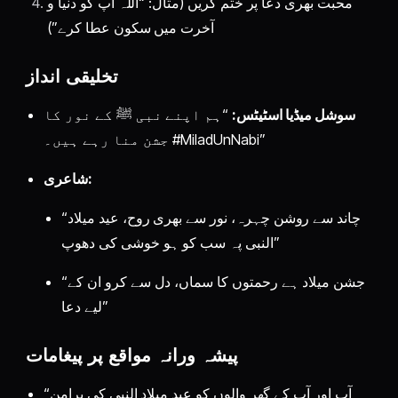
محبت بھری دعا پر ختم کریں (مثال: “اللہ آپ کو دنیا و
آخرت میں سکون عطا کرے”)
تخلیقی انداز
سوشل میڈیا اسٹیٹس:
“ہم اپنے نبی ﷺ کے نور کا
جشن منا رہے ہیں۔ #MiladUnNabi”
شاعری:
“چاند سے روشن چہرہ، نور سے بھری روح، عید میلاد
النبی پہ سب کو ہو خوشی کی دھوپ”
“جشن میلاد ہے رحمتوں کا سماں، دل سے کرو ان کے
لیے دعا”
پیشہ ورانہ مواقع پر پیغامات
“آپ اور آپ کے گھر والوں کو عید میلاد النبی کی پرامن