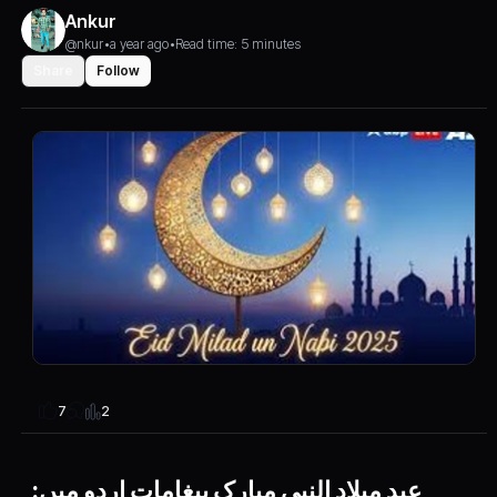
Ankur
@nkur
•
a year ago
•
Read time: 5 minutes
Share
Follow
2
7
عید میلاد النبی مبارک پیغامات اردو میں: