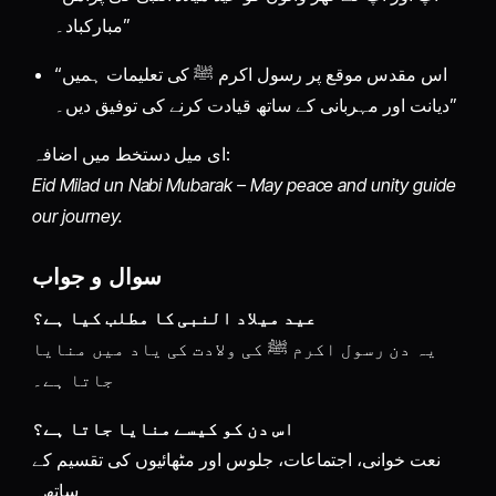
مبارکباد۔”
“اس مقدس موقع پر رسول اکرم ﷺ کی تعلیمات ہمیں
دیانت اور مہربانی کے ساتھ قیادت کرنے کی توفیق دیں۔”
ای میل دستخط میں اضافہ:
Eid Milad un Nabi Mubarak – May peace and unity guide
our journey.
سوال و جواب
عید میلاد النبی کا مطلب کیا ہے؟
یہ دن رسول اکرم ﷺ کی ولادت کی یاد میں منایا
جاتا ہے۔
اس دن کو کیسے منایا جاتا ہے؟
نعت خوانی، اجتماعات، جلوس اور مٹھائیوں کی تقسیم کے
ساتھ۔