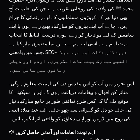
محمد ﷺ کی ولادت کی روحانی تقریب ہے، جن کی تعلیمات آج
بھی دنیا بھر کے کروڑوں مسلمانوں کے لیے رہنمائی کا چراغ
ہیں۔ چاہے آپ اپنے پیاروں کو مبارکباد بھیج رہے ہوں یا اپنے
سامعین کے لیے مواد تیار کر رہے ہوں، درست الفاظ کا انتخاب
بہت اہم ہے۔ اسی لیے ہم نے یہ رہنما مضمون تیار کیا ہے
جس میں بامعنی، SEO-فرینڈلی نکات اور عید میلاد
النبی مبارک پیغامات انگریزی، اردو اور دیگر
زبانوں میں شامل ہیں۔
اس تحریر میں آپ کو اس مقدس دن کی اہمیت معلوم ہوگی،
متاثر کن اقوال و پیغامات دریافت ہوں گے اور یہ سیکھنے کا
موقع ملے گا کہ کس طرح ثقافتی طور پر جامع مبارکباد تیار
کی جائے جو دل کو گہرائی سے چھو جائے۔ آئیے عید میلاد النبی
کی روح میں ڈوبیں اور اپنی دعاؤں کو واقعی اثر انگیز بنائیں۔
اہم نوٹ: انعامات اور آمدنی حاصل کریں
💡