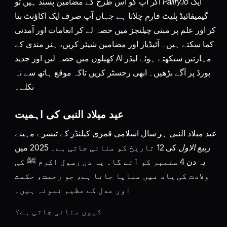
ایک
Palify.io
اگر آپ کو اس طرح کے مضامین پسند ہیں تو
گیمیفائیڈ پلیٹ فارم چلاتا ہے جہاں آپ صرف ایک اکاؤنٹ بنا
کر اور علم پر مبنی چیلنجز میں حصہ لے کر انعامات اور آمدنی
کما سکتے ہیں۔ آئیڈیاز اور مضامین شیئر کریں، ہنر مندی کے
کھیلوں میں حصہ لیں اور جدید AI مہارتیں سیکھتے ہوئے لیڈر
بورڈ پر آگے بڑھیں۔ ابھی رجسٹر کریں تاکہ موقع ہاتھ سے نہ
نکلے۔
عید میلاد النبی کی اہمیت
عید میلاد النبی ہر سال اسلامی قمری کیلنڈر کے تیسرے مہینے
ربیع الاول
کی 12 تاریخ کو منائی جاتی ہے۔ 2025 میں
یہ دن 4 ستمبر کو آئے گا۔ یہ دن رسول اکرم ﷺ کی
ولادت کی یاد میں منایا جاتا ہے، جو رحمت، حکمت
اور عدل کے عظیم نمونہ ہیں۔
کیوں منائی جاتی ہے؟