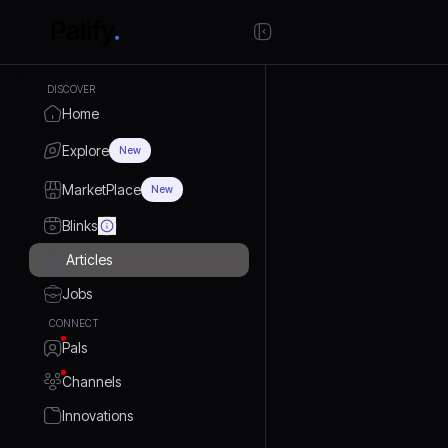
DISCOVER
Home
Explore
New
MarketPlace
New
Blinks
Articles
Jobs
CONNECT
Pals
Channels
Innovations