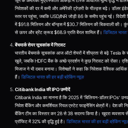
जून के अमेरिकी मुद्रास्फीति आँकड़ों में टैरिफ आधारित मूल्य वृद्धि ने 
निवेशकों की दर में कमी और अमेरिकी ट्रेज़री के यील्ड्स बढ़े। डॉलर 
स्तर पर पहुंचा, जबकि USD/INR जोड़ी 86 के समीप पहुंच गई। विदेशी न
में $91.8 मिलियन और बॉन्ड्स में $30.7 मिलियन की बिकवाली की। कुंजी 
से ऊपर और ब्रेंट क्रूड $68.9 प्रति बैरल शामिल हैं।
डिजिटल भारत की 
बेंचमार्क शेयर सूचकांक में गिरावट
भारतीय बेंचमार्क सूचकांक आज ऑटो शेयरों में शीघ्रता से बढ़े Tesla 
खुले, जबकि HDFC बैंक के अच्छे प्रदर्शन ने कुछ गिरावट को रोका। एशियाई 
मिजाज ने भी दबाव बनाया। विशेषज्ञों ने कहा कि निवेशक वैश्विक आर्थिक
हैं।
डिजिटल भारत की हर बड़ी ब्रेकिंग न्यूज़
Citibank India की IPO उम्मीदें
Citibank India का मानना है कि 2025 में ‘बिलियन-डॉलर IPOs’ उनकी व
निवेश बैंकिंग और कमर्शियल रियल एस्टेट फाइनेंसिंग क्षेत्रों में। देश की
बैंकिंग टीम का विस्तार कर 28 से 38 सदस्य किया है। खुदरा व्यवसाय स
प्रॉफिट में 32% की वृद्धि हुई है।
डिजिटल भारत की हर बड़ी ब्रेकिंग न्यूज