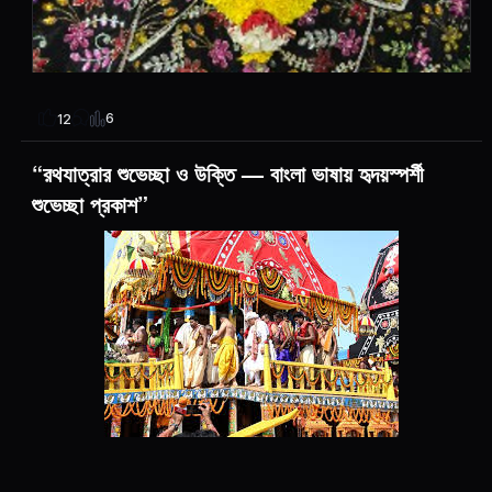
6
12
“রথযাত্রার শুভেচ্ছা ও উক্তি — বাংলা ভাষায় হৃদয়স্পর্শী
শুভেচ্ছা প্রকাশ”