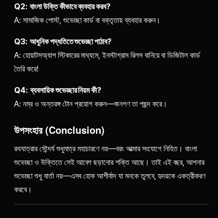
Q2:
বাংলা উক্তি কীভাবে ব্যবহার করব?
A: সামাজিক পোস্ট, শুভেচ্ছা কার্ড বা বক্তৃতায় ব্যবহার করুন।
Q3:
আধুনিক পদ্ধতিতে শুভেচ্ছা পাঠাব?
A: হোয়াটসঅ্যাপ স্টিকারের মাধ্যমে, ইনস্টাগ্রাম রিলস বানিয়ে বা ডিজিটাল কার্ড
তৈরি করে!
Q4:
ব্যবসায়িক শুভেচ্ছার নিয়ম কী?
A: নম্র ও অন্তরঙ্গ টোন প্রয়োগ করুন—জনগণ তা পছন্দ করে।
উপসংহার (Conclusion)
রথযাত্রার সৌন্দর্য শুধুমাত্র মহাচারণে নয়—বরং আত্মার সংযোগে নিহিত। বাংলা
শুভেচ্ছা ও উক্তিতে সেই আবেগ ছড়ানোর শক্তি আছে। তাই এই বছর, আপনার
শুভেচ্ছা শুধু বার্তা নয়—এসব হোক আশীর্বাদ যা মনকে তুলবে, হৃদয়কে একত্রীকরণ
করবে।