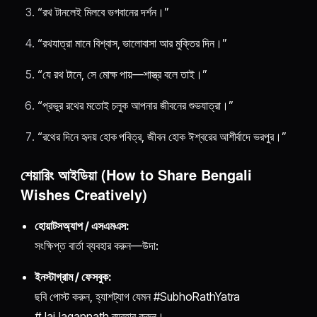
“রথ টানলেই মিলবে ভগবানের দর্শন।”
“রথযাত্রা মানে বিশ্বাস, ভালোবাসা আর মুক্তির দিন।”
“যে রথ টানে, সে মোক্ষ পায়—শাস্ত্র বলে তাই।”
“প্রভুর রথের মতোই চলুক আপনার জীবনের শুভযাত্রা।”
“রথের দিনে হৃদয় হোক পবিত্র, জীবন হোক ঈশ্বরের আশীর্বাদে ভরপুর।”
শেয়ারিং আইডিয়া (How to Share Bengali
Wishes Creatively)
হোয়াটসঅ্যাপ / এসএমএস:
সংক্ষিপ্ত বার্তা ব্যবহার করুন—উদা:
ইনস্টাগ্রাম / ফেসবুক:
ছবি পোস্ট করুন, হ্যাশট্যাগ যেমন #SubhoRathYatra
#JaiJagannath ব্যবহার করুন।