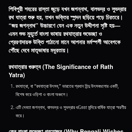
পিবিপুরী শহরের রাস্তা জুড়ে যখন জগন্নাথ, বালভদ্র ও সুভদ্রার
রথ যাত্রা শুরু হয়, তখন ভক্তির স্পন্দন ছড়িয়ে পড়ে চিরতরে।
“জয় জগন্নাথ” উচ্চারণে যেন এক নতুন উদ্দীপনা সৃষ্টি হয়—
এমন শুভ মুহূর্তে বাংলা ভাষায় রথযাত্রার শুভেচ্ছা ও
প্রেরণাদায়ক উক্তি পাঠানো মানে আপনার মর্মস্পর্শী আবেগকে
পৌঁছে দেবে মাতৃভাষার মধুরতায়।
রথযাত্রার গুরুত্ব (The Significance of Rath
Yatra)
রথযাত্রা, বা “রথযাত্রা উৎসব,” ভারতের প্রধান হিন্দু উৎসবগুলোর একটি,
বিশেষ করে ওড়িশা ও বাংলা অঞ্চলে।
এটি দেবতা জগন্নাথ, বালভদ্র ও সুভদ্রার গুণ্ডিচা মন্দিরে বার্ষিক যাত্রা স্মরণীয়
করে।
কেন বাংলা শুভেচ্ছা প্রয়োজন (Why Bengali Wishes