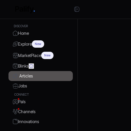
DISCOVER
Home
Explore
New
MarketPlace
New
Blinks
Articles
Jobs
CONNECT
Pals
Channels
Innovations