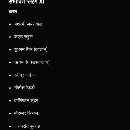
संभावित प्लेइंग XI
भारत
यशस्वी जयसवाल
केएल राहुल
शुभमन गिल (कप्तान)
ऋषभ पंत (उपकप्तान)
रवींद्र जडेजा
नीतीश रेड्डी
वाशिंगटन सुंदर
मोहम्मद सिराज
जसप्रीत बुमराह