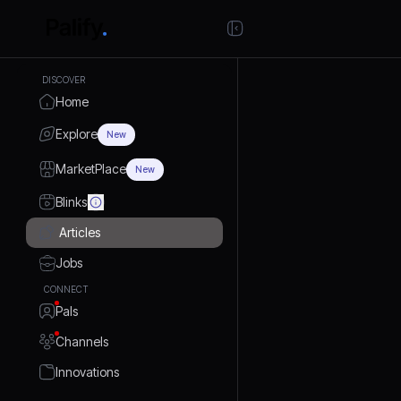
DISCOVER
Home
Explore
New
MarketPlace
New
Blinks
Articles
Jobs
CONNECT
Pals
Channels
Innovations